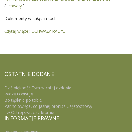
(
Uchwały
)
Dokumenty w załącznikach
Czytaj więcej: UCHWAŁY RADY...
OSTATNIE
DODANE
Dziś piękność Twa w całej ozdobie
Widzę i opisuję
Bo tęsknie po tobie
Panno Święta, co jasnej bronisz Częstochowy
I w Ostrej świecisz bramie
INFORMACJE
PRAWNE
Wydawca serwisu