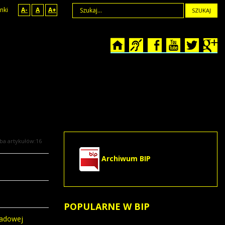
nki
A-
A
A+
SZUKAJ
zba artykułów:16
Archiwum BIP
POPULARNE
W BIP
ładowej