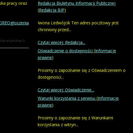
ska pracy oraz
Redakcja Biuletynu Informacji Publicznej
(
Redakcja BIP
)
REOgłoszenia
Iwona Ledwójcik Ten adres pocztowy jest
chroniony przed...
czba artykułów:5
Czytaj więcej: Redakcja...
Oświadczenie o dostępności
(
Informacje
prawne
)
Prosimy o zapoznanie się z Oświadczeniem o
dostępności...
Czytaj więcej: Oświadczenie...
Warunki korzystania z serwisu
(
Informacje
prawne
)
Prosimy o zapoznanie się z Warunkami
korzystania z witryn...