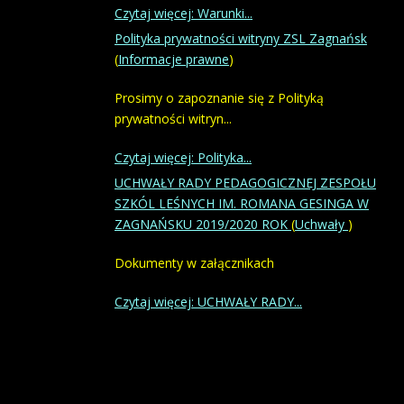
Czytaj więcej: Warunki...
Polityka prywatności witryny ZSL Zagnańsk
(
Informacje prawne
)
Prosimy o zapoznanie się z Polityką
prywatności witryn...
Czytaj więcej: Polityka...
UCHWAŁY RADY PEDAGOGICZNEJ ZESPOŁU
SZKÓL LEŚNYCH IM. ROMANA GESINGA W
ZAGNAŃSKU 2019/2020 ROK
(
Uchwały
)
Dokumenty w załącznikach
Czytaj więcej: UCHWAŁY RADY...