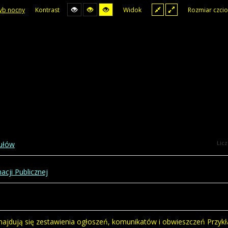
yb nocny
Kontrast
Widok
Rozmiar czcio
Lic
kułów
acji Publicznej
najdują się zestawienia ogłoszeń, komunikatów i obwieszczeń Przyk