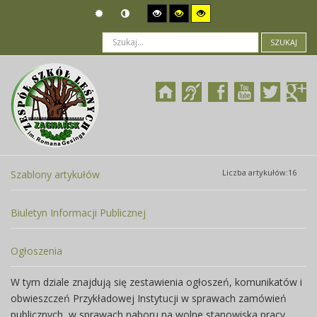
SZUKAJ
Jesteś tutaj:
Działalność
>
Raporty i sprawozdania
Liczba artykułów:16
Szablony artykułów
Biuletyn Informacji Publicznej
Ogłoszenia
W tym dziale znajdują się zestawienia ogłoszeń, komunikatów i
obwieszczeń Przykładowej Instytucji w sprawach zamówień
publicznych, w sprawach naboru na wolne stanowiska pracy