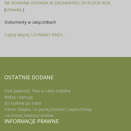
IM. ROMANA GESINGA W ZAGNAŃSKU 2019/2020 ROK
(
Uchwały
)
Dokumenty w załącznikach
Czytaj więcej: UCHWAŁY RADY...
OSTATNIE
DODANE
Dziś piękność Twa w całej ozdobie
Widzę i opisuję
Bo tęsknie po tobie
Panno Święta, co jasnej bronisz Częstochowy
I w Ostrej świecisz bramie
INFORMACJE
PRAWNE