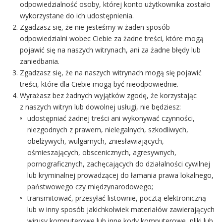
odpowiedzialność osoby, której konto użytkownika zostało
wykorzystane do ich udostępnienia.
Zgadzasz się, że nie jesteśmy w żaden sposób
odpowiedzialni wobec Ciebie za żadne treści, które mogą
pojawić się na naszych witrynach, ani za żadne błędy lub
zaniedbania.
Zgadzasz się, że na naszych witrynach mogą się pojawić
treści, które dla Ciebie mogą być nieodpowiednie.
Wyrażasz bez żadnych wyjątków zgodę, że korzystając
z naszych witryn lub dowolnej usługi, nie będziesz:
udostępniać żadnej treści ani wykonywać czynności,
niezgodnych z prawem, nielegalnych, szkodliwych,
obelżywych, wulgarnych, zniesławiających,
ośmieszających, obscenicznych, agresywnych,
pornograficznych, zachęcających do działalności cywilnej
lub kryminalnej prowadzącej do łamania prawa lokalnego,
państwowego czy międzynarodowego;
transmitować, przesyłać listownie, pocztą elektroniczną
lub w inny sposób jakichkolwiek materiałów zawierających
wirusy komputerowe lub inne kody komputerowe, pliki lub