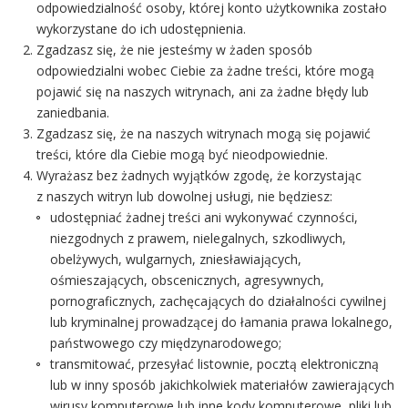
odpowiedzialność osoby, której konto użytkownika zostało
wykorzystane do ich udostępnienia.
Zgadzasz się, że nie jesteśmy w żaden sposób
odpowiedzialni wobec Ciebie za żadne treści, które mogą
pojawić się na naszych witrynach, ani za żadne błędy lub
zaniedbania.
Zgadzasz się, że na naszych witrynach mogą się pojawić
treści, które dla Ciebie mogą być nieodpowiednie.
Wyrażasz bez żadnych wyjątków zgodę, że korzystając
z naszych witryn lub dowolnej usługi, nie będziesz:
udostępniać żadnej treści ani wykonywać czynności,
niezgodnych z prawem, nielegalnych, szkodliwych,
obelżywych, wulgarnych, zniesławiających,
ośmieszających, obscenicznych, agresywnych,
pornograficznych, zachęcających do działalności cywilnej
lub kryminalnej prowadzącej do łamania prawa lokalnego,
państwowego czy międzynarodowego;
transmitować, przesyłać listownie, pocztą elektroniczną
lub w inny sposób jakichkolwiek materiałów zawierających
wirusy komputerowe lub inne kody komputerowe, pliki lub