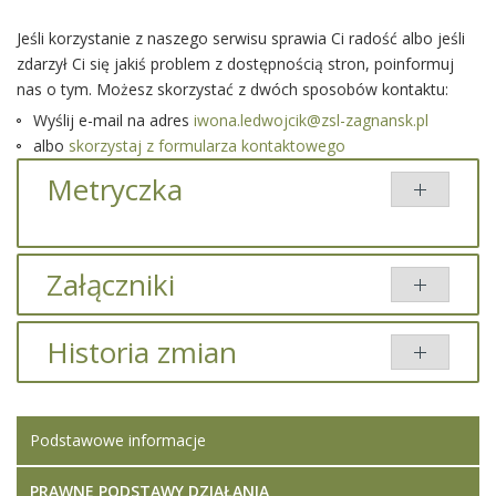
Jeśli korzystanie z naszego serwisu sprawia Ci radość albo jeśli
zdarzył Ci się jakiś problem z dostępnością stron, poinformuj
nas o tym. Możesz skorzystać z dwóch sposobów kontaktu:
Wyślij e-mail na adres
iwona.ledwojcik@zsl-zagnansk.pl
albo
skorzystaj z formularza kontaktowego
Metryczka
Załączniki
Brak załączników.
Historia zmian
Opis zmian
Data
Osoba
Porównaj
Podstawowe informacje
Artykuł został
środa, 24
Iwona
zmieniony.
marzec 2021
Ledwójcik
08:53
PRAWNE PODSTAWY DZIAŁANIA