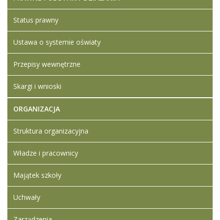
Artykuł został
środa, 24
Iwona
Status prawny
zmieniony.
marzec 2021
Ledwójcik
08:55
Dodane
Ustawa o systemie oświaty
załączniki
Przepisy wewnętrzne
Raport o
stanie
zapewnienia
Skargi i wnioski
dostępności
podmiotu
ORGANIZACJA
publicznego
stan na
Struktura organizacyjna
dzień
11.03.2021
Władze i pracownicy
Artykuł został
Iwona
zmieniony.
poniedziałek,
Ledwójcik
Majątek szkoły
29 marzec
2021 12:36
Uchwały
Zarządzenia