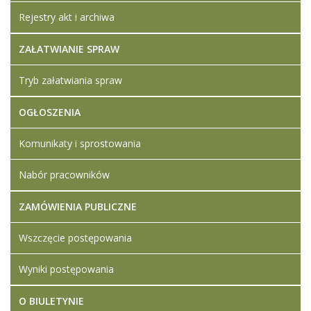
Leśnych w
Zagnańsku
Rejestry akt i archiwa
Dodane
ZAŁATWIANIE SPRAW
załączniki
Szkoła
Tryb załatwiania spraw
Branżowa I
Statut
OGŁOSZENIA
Zagnańsk
tekst
ujednolicony
Komunikaty i sprostowania
01.09.2023
Statut
Nabór pracowników
Zespołu
Szkół
ZAMÓWIENIA PUBLICZNE
Leśnych w
Zagnańsku
Wszczęcie postępowania
01.09.2023
Statut
Technikum
Wyniki postępowania
tekst
ujednolicony
O BIULETYNIE
01.09.2023