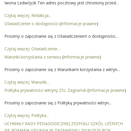
Iwona Ledwójcik Ten adres pocztowy jest chroniony przed...
Szkół
Leśnych w
Zagnańsku
Czytaj więcej: Redakcja...
01.09.2024
Oświadczenie o dostępności
(
Informacje prawne
)
Artykuł został
piątek, 06
Iwona
Prosimy o zapoznanie się z Oświadczeniem o dostępności...
zmieniony.
wrzesień
Ledwójcik
2024 10:24
Usunięte
Czytaj więcej: Oświadczenie...
załączniki
Warunki korzystania z serwisu
(
Informacje prawne
)
Szkoła
Branżowa I
Prosimy o zapoznanie się z Warunkami korzystania z witryn...
Statut
Zagnańsk
Czytaj więcej: Warunki...
tekst
Polityka prywatności witryny ZSL Zagnańsk
ujednolicony
(
Informacje prawne
)
01.09.2023
Statut
Prosimy o zapoznanie się z Polityką prywatności witryn...
Technikum
tekst
Czytaj więcej: Polityka...
ujednolicony
UCHWAŁY RADY PEDAGOGICZNEJ ZESPOŁU SZKÓL LEŚNYCH
01.09.2023
IM. ROMANA GESINGA W ZAGNAŃSKU 2019/2020 ROK