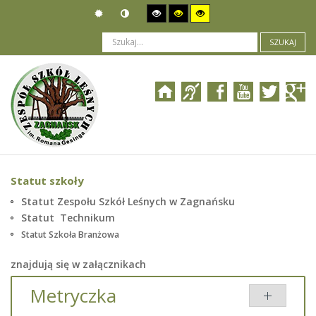
SZUKAJ
Jesteś tutaj:
Prawne podstawy działania
>
Przepisy wewnętrzne
>
Statut szkoły
Statut szkoły
Statut Zespołu Szkół Leśnych w Zagnańsku
Statut Technikum
Statut Szkoła Branżowa
znajdują się w załącznikach
Metryczka