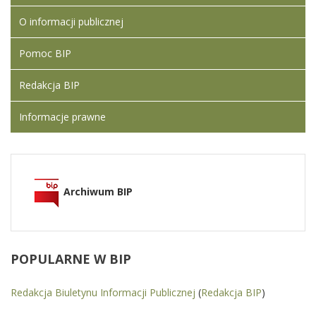
O informacji publicznej
Artykuł został
Iwona
zmieniony.
poniedziałek,
Ledwójcik
Pomoc BIP
11 wrzesień
2023 07:14
Redakcja BIP
Artykuł został
czwartek,
Iwona
zmieniony.
05 wrzesień
Ledwójcik
Informacje prawne
2024 18:20
Usunięte
załączniki
Statut
Zespołu
Archiwum BIP
Szkół
Leśnych w
Zagnańsku
01.09.2023
Dodane
POPULARNE
W BIP
załączniki
Redakcja Biuletynu Informacji Publicznej
(
Redakcja BIP
)
Statut
Zespołu