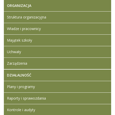
ORGANIZACJA
Artykuł został
Iwona
zmieniony.
poniedziałek,
Ledwójcik
Struktura organizacyjna
22 marzec
2021 17:43
Władze i pracownicy
Artykuł został
Iwona
zmieniony.
poniedziałek,
Ledwójcik
Majątek szkoły
22 marzec
2021 18:11
Uchwały
Artykuł został
Iwona
Zarządzenia
zmieniony.
poniedziałek,
Ledwójcik
11 wrzesień
Usunięte
2023 07:12
DZIAŁALNOŚĆ
załączniki
Statut
Plany i programy
Technikum
Leśnego
Raporty i sprawozdania
Statut
Zespołu
Kontrole i audyty
Szkół