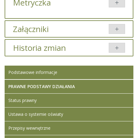
Metryczka
Załączniki
Brak załączników.
Historia zmian
Opis zmian
Data
Osoba
Porównaj
Podstawowe informacje
Artykuł
środa, 11
Iwona
został
sierpień 2021
Ledwójcik
zmieniony.
11:58
PRAWNE PODSTAWY DZIAŁANIA
Artykuł
wtorek, 04
Super
Status prawny
został
luty 2025
User
zmieniony.
18:19
Ustawa o systemie oświaty
Przepisy wewnętrzne