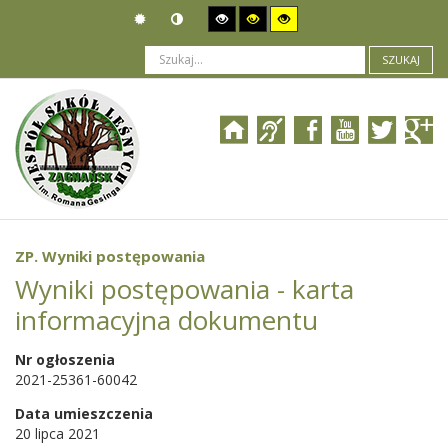
SZUKAJ
Jesteś tutaj:
Organizacja
>
Władze i pracownicy
>
ROOT
>
Szablony artykułów
>
ZP. Wyniki postępowania
ZP. Wyniki postępowania
Wyniki postępowania - karta
informacyjna dokumentu
Nr ogłoszenia
2021-25361-60042
Data umieszczenia
20 lipca 2021