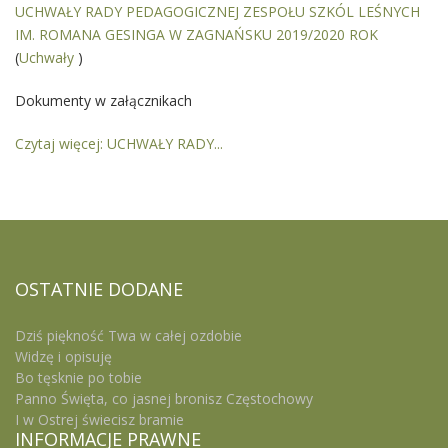
UCHWAŁY RADY PEDAGOGICZNEJ ZESPOŁU SZKÓL LEŚNYCH
IM. ROMANA GESINGA W ZAGNAŃSKU 2019/2020 ROK
(
Uchwały
)
Dokumenty w załącznikach
Czytaj więcej: UCHWAŁY RADY...
OSTATNIE
DODANE
Dziś piękność Twa w całej ozdobie
Widzę i opisuję
Bo tęsknie po tobie
Panno Święta, co jasnej bronisz Częstochowy
I w Ostrej świecisz bramie
INFORMACJE
PRAWNE