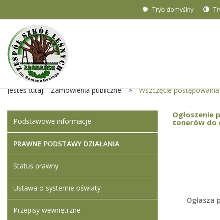
Tryb domyślny
Tr
Jesteś tutaj:
Zamówienia publiczne
>
Wszczęcie postępowania
Ogłoszenie 
Podstawowe informacje
tonerów do d
PRAWNE PODSTAWY DZIAŁANIA
Status prawny
Ustawa o systemie oświaty
Ogłasza p
Przepisy wewnętrzne