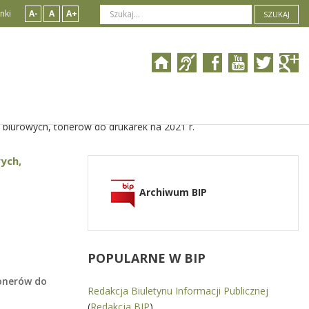
nki
A-
A
A+
SZUKAJ
 biurowych, tonerów do drukarek na 2021 r.
ych,
Archiwum BIP
POPULARNE
W BIP
tonerów do
Redakcja Biuletynu Informacji Publicznej
(
Redakcja BIP
)