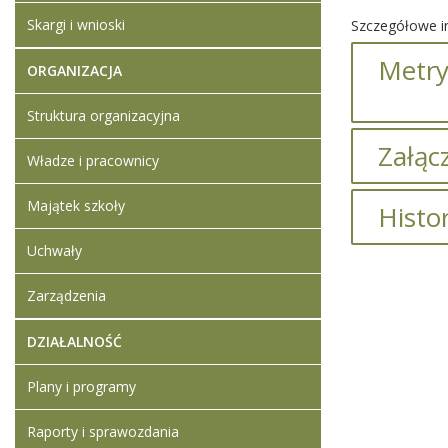
Skargi i wnioski
Szczegółowe in
Metry
ORGANIZACJA
Struktura organizacyjna
Załącz
Władze i pracownicy
Majątek szkoły
Histo
Środki cz
Uchwały
Opi
Artykuły 
Zarządzenia
Artykuł z
utworzon
DZIAŁALNOŚĆ
Dodan
załączn
Plany i programy
Artykuł
tonery
Raporty i sprawozdania
Środki 