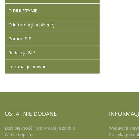
O BIULETYNIE
O informacji publicznej
Pomoc BIP
Redakcja BIP
Informacje prawne
OSTATNIE
DODANE
INFORMACJ
Dziś piękność Twa w całej ozdobie
Wydawca serw
Widzę i opisuję
Polityka prywa