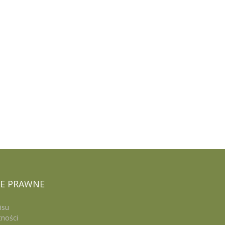
E
PRAWNE
isu
tności