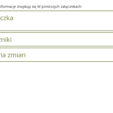
formacje znajdują się W poniższych załącznikach:
czka
niki
Tytuł
Typ
Rozmiar
Dodany p
ria zmian
ystości
pdf
443.84 KB
Iwona Ledwójc
s zmian
Data
Osoba
biurowe i tonery
pdf
452.85 KB
Iwona Ledwójc
ostał
poniedziałek, 29 marzec
Iwona
y.
2021 09:54
Ledwójcik
e
iki
y biurowe i
czystości