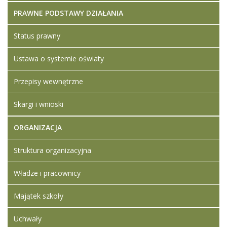
został
poniedziałek,
Ledwójcik
tonery
KB
Ledwójcik
utworzony.
29 marzec
PRAWNE PODSTAWY DZIAŁANIA
2021 09:57
Dodane
Status prawny
załączniki
Artykuły
Ustawa o systemie oświaty
biurowe i
tonery
Przepisy wewnętrzne
Środki
czystości
Skargi i wnioski
ORGANIZACJA
Struktura organizacyjna
Władze i pracownicy
Majątek szkoły
Uchwały