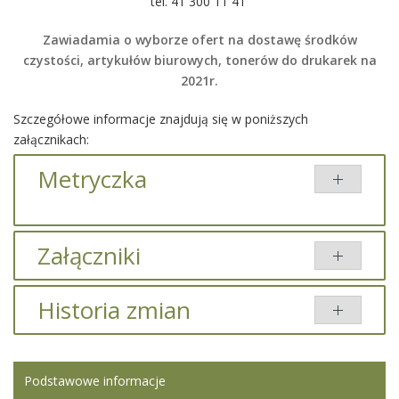
tel. 41 300 11 41
Zawiadamia o wyborze ofert na dostawę środków
czystości, artykułów biurowych, tonerów do drukarek na
2021r.
Szczegółowe informacje znajdują się w poniższych
załącznikach:
Metryczka
Załączniki
Dodany
Historia zmian
Tytuł
Typ
Rozmiar
przez
Środki czystości
pdf
188.45
Iwona
Opis zmian
Data
Osoba
Porównaj
KB
Ledwójcik
Podstawowe informacje
Artykuł
Iwona
Artykuły biurowe i
pdf
263.48
Iwona