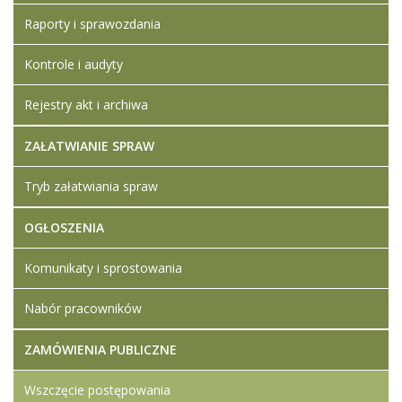
WYKAZ
Raporty i sprawozdania
ZREALIZOWANYCH
USŁUG INSTYTUCJI
Kontrole i audyty
SZKOLENIOWEJ
Artykuł został
Rejestry akt i archiwa
Iwona
zmieniony.
wtorek,
Ledwójcik
20
ZAŁATWIANIE SPRAW
lipiec
2021
Tryb załatwiania spraw
17:00
OGŁOSZENIA
Artykuł został
Iwona
zmieniony.
wtorek,
Ledwójcik
04 luty
Komunikaty i sprostowania
2025
17:58
Nabór pracowników
ZAMÓWIENIA PUBLICZNE
Wszczęcie postępowania