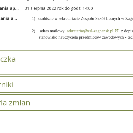
Termin składania apliakcji
31 sierpnia 2022 rok do godz. 14:00
Miejsce składania aplikacji
1)
osobiście w sekretariacie Zespołu Szkół Lesnych w Zag
2) adres mailowy:
sekretariat@zsl-zagnansk.pl
z dopi
stanowisko nauczyciela przedmiotów zawodowych - t
czka
niki
zników.
ria zmian
Opis zmian
Data
Osoba
Por
ostał zmieniony.
wtorek, 08 luty
Iwona