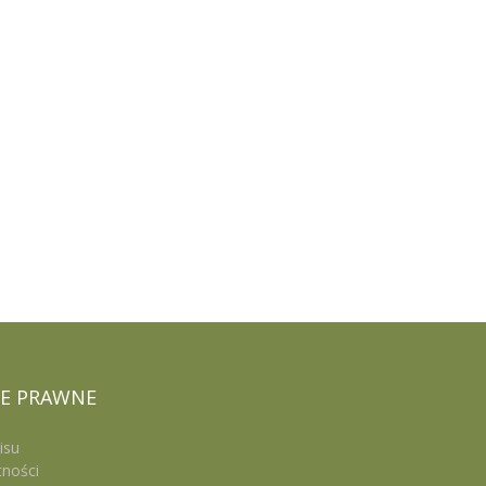
E
PRAWNE
isu
tności