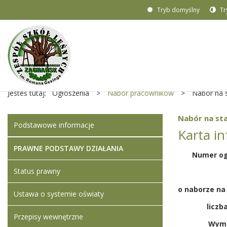
Tryb domyślny
Tr
Jesteś tutaj:
Ogłoszenia
>
Nabór pracowników
>
Nabór na 
Nabór na st
Podstawowe informacje
Karta i
PRAWNE PODSTAWY DZIAŁANIA
Numer og
Status prawny
Ustawa o systemie oświaty
liczb
Przepisy wewnętrzne
Wymi