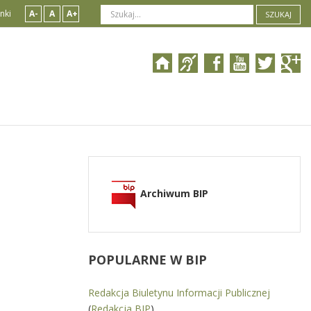
nki
A-
A
A+
SZUKAJ
Archiwum BIP
POPULARNE
W BIP
Redakcja Biuletynu Informacji Publicznej
(
Redakcja BIP
)