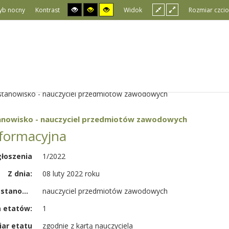
yb nocny
Kontrast
Widok
Rozmiar czcio
stanowisko - nauczyciel przedmiotów zawodowych
anowisko - nauczyciel przedmiotów zawodowych
nformacyjna
łoszenia
1/2022
Z dnia:
08 luty 2022 roku
o naborze na stanowisko:
nauczyciel przedmiotów zawodowych
a etatów:
1
ar etatu
zgodnie z kartą nauczyciela