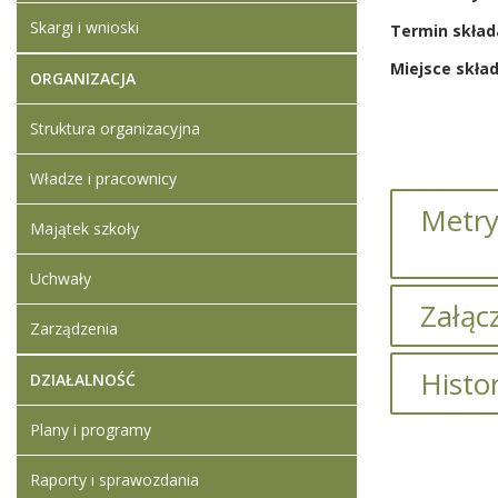
Skargi i wnioski
ORGANIZACJA
Struktura organizacyjna
Władze i pracownicy
Metry
Majątek szkoły
Uchwały
Załącz
Zarządzenia
Brak załąc
Histo
DZIAŁALNOŚĆ
Plany i programy
Artykuł z
Raporty i sprawozdania