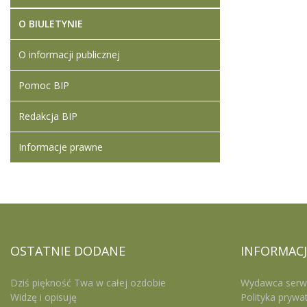
O BIULETYNIE
O informacji publicznej
Pomoc BIP
Redakcja BIP
Informacje prawne
OSTATNIE
DODANE
INFORMACJ
Dziś piękność Twa w całej ozdobie
Wydawca serw
Widzę i opisuję
Polityka prywa