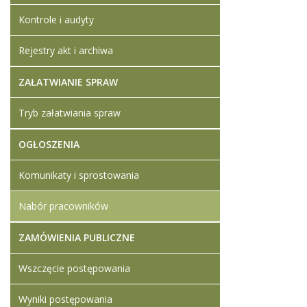
Kontrole i audyty
Artykuł z
Dodane
Rejestry akt i archiwa
Ogłosz
ZAŁATWIANIE SPRAW
wymag
Artykuł z
Tryb załatwiania spraw
OGŁOSZENIA
Artykuł z
Komunikaty i sprostowania
Nabór pracowników
ZAMÓWIENIA PUBLICZNE
Wszczęcie postępowania
Wyniki postępowania