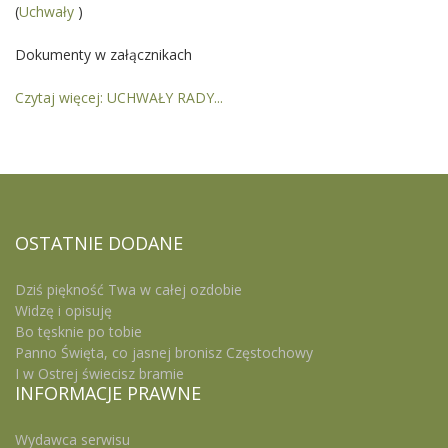
(
Uchwały
)
Dokumenty w załącznikach
Czytaj więcej: UCHWAŁY RADY...
OSTATNIE
DODANE
Dziś piękność Twa w całej ozdobie
Widzę i opisuję
Bo tęsknie po tobie
Panno Święta, co jasnej bronisz Częstochowy
I w Ostrej świecisz bramie
INFORMACJE
PRAWNE
Wydawca serwisu