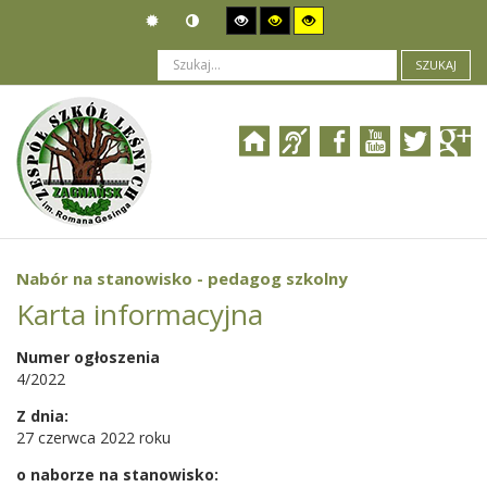
SZUKAJ
Jesteś tutaj:
Ogłoszenia
>
Nabór pracowników
>
Nabór na stanowisko - pedagog szkolny
Nabór na stanowisko - pedagog szkolny
Karta informacyjna
Numer ogłoszenia
4/2022
Z dnia:
27 czerwca 2022 roku
o naborze na stanowisko: