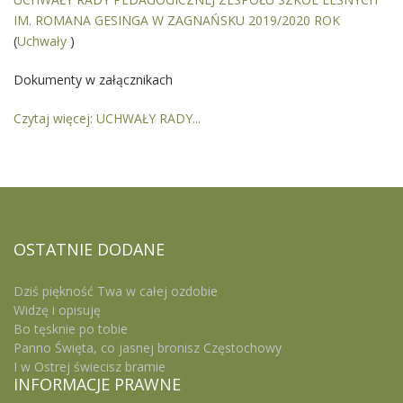
IM. ROMANA GESINGA W ZAGNAŃSKU 2019/2020 ROK
(
Uchwały
)
Dokumenty w załącznikach
Czytaj więcej: UCHWAŁY RADY...
OSTATNIE
DODANE
Dziś piękność Twa w całej ozdobie
Widzę i opisuję
Bo tęsknie po tobie
Panno Święta, co jasnej bronisz Częstochowy
I w Ostrej świecisz bramie
INFORMACJE
PRAWNE