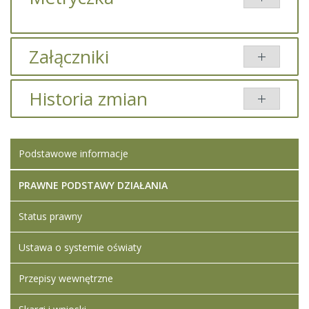
Załączniki
Brak załączników.
Historia zmian
Opis zmian
Data
Osoba
Porówna
Podstawowe informacje
Artykuł został
Iwona
zmieniony.
poniedziałek,
Ledwójcik
27 czerwiec
PRAWNE PODSTAWY DZIAŁANIA
2022 13:56
Status prawny
Artykuł został
Iwona
zmieniony.
poniedziałek,
Ledwójcik
Ustawa o systemie oświaty
27 czerwiec
Dodane
2022 14:04
załączniki
Przepisy wewnętrzne
Wymagania
niezbędne