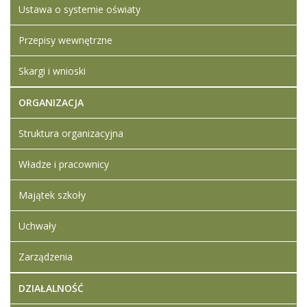
Ustawa o systemie oświaty
Artykuł został
Iwona
zmieniony.
wtorek,
Ledwójcik
Przepisy wewnętrzne
14
Dodane
listopad
załączniki
2023
Skargi i wnioski
Informacja z
15:06
otwarcia ofert
ORGANIZACJA
ZSL.D.271.18.2023
Struktura organizacyjna
Władze i pracownicy
Majątek szkoły
Uchwały
Zarządzenia
DZIAŁALNOŚĆ