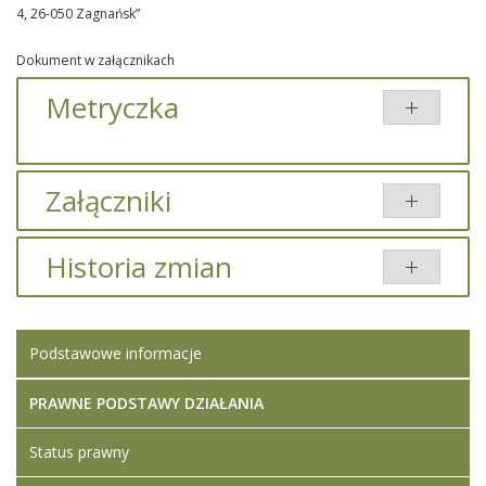
4, 26-050 Zagnańsk”
Dokument w załącznikach
Metryczka
Załączniki
Brak załączników.
Historia zmian
Opis zmian
Data
Osoba
Porównaj
Podstawowe informacje
Artykuł został
Iwona
zmieniony.
wtorek,
Ledwójcik
14
PRAWNE PODSTAWY DZIAŁANIA
listopad
2023
Status prawny
14:59