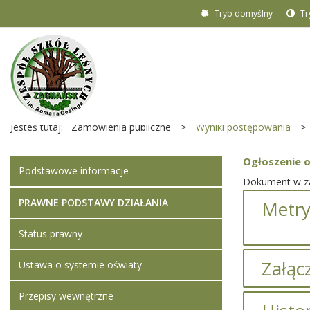
Tryb domyślny
Tr
Jesteś tutaj:
Zamówienia publiczne
>
Wyniki postępowania
>
Ogłoszenie 
Podstawowe informacje
Dokument w za
PRAWNE PODSTAWY DZIAŁANIA
Metry
Status prawny
Załącz
Ustawa o systemie oświaty
Przepisy wewnętrzne