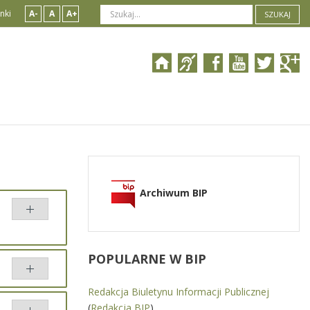
nki
A-
A
A+
SZUKAJ
Archiwum BIP
POPULARNE
W BIP
Redakcja Biuletynu Informacji Publicznej
 przez
(
Redakcja BIP
)