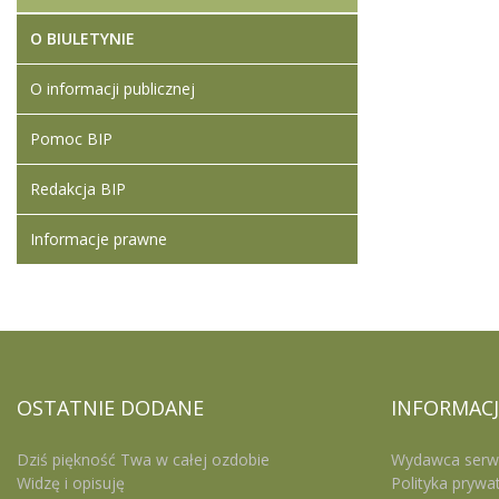
O BIULETYNIE
O informacji publicznej
Pomoc BIP
Redakcja BIP
Informacje prawne
OSTATNIE
DODANE
INFORMACJ
Dziś piękność Twa w całej ozdobie
Wydawca serw
Widzę i opisuję
Polityka prywa