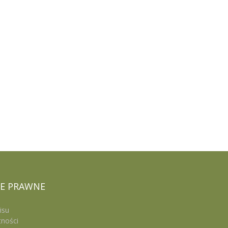
E
PRAWNE
isu
tności