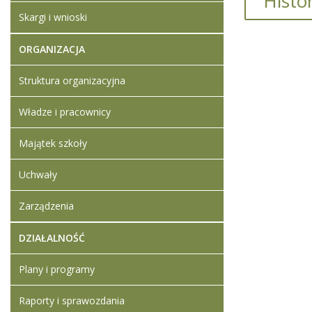
Histo
ogłoszen
Skargi i wnioski
O
ORGANIZACJA
Artykuł z
Struktura organizacyjna
Artykuł z
Władze i pracownicy
Dodane
ogłosz
Majątek szkoły
postęp
Uchwały
Artykuł z
Zarządzenia
DZIAŁALNOŚĆ
Plany i programy
Raporty i sprawozdania