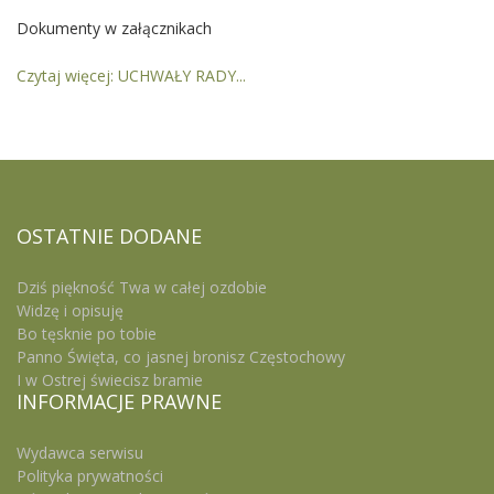
Dokumenty w załącznikach
Czytaj więcej: UCHWAŁY RADY...
OSTATNIE
DODANE
Dziś piękność Twa w całej ozdobie
Widzę i opisuję
Bo tęsknie po tobie
Panno Święta, co jasnej bronisz Częstochowy
I w Ostrej świecisz bramie
INFORMACJE
PRAWNE
Wydawca serwisu
Polityka prywatności