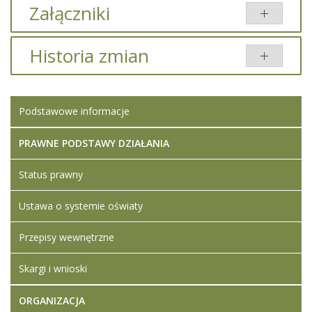
Załączniki
Brak załączników.
Historia zmian
Opis zmian
Data
Osoba
Porównaj
Podstawowe informacje
Artykuł został
Iwona
zmieniony.
poniedziałek,
Ledwójcik
08 styczeń
PRAWNE PODSTAWY DZIAŁANIA
2024 19:50
Status prawny
Artykuł został
Iwona
zmieniony.
poniedziałek,
Ledwójcik
Ustawa o systemie oświaty
08 styczeń
Dodane
2024 19:57
załączniki
Przepisy wewnętrzne
Ogłoszenie
o naborze
Skargi i wnioski
na wolne
stanowisko
ORGANIZACJA
pracy -