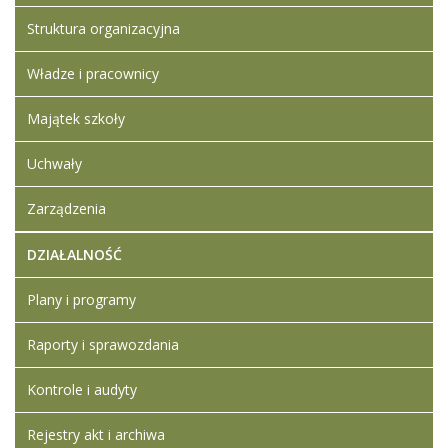
sprżątaczka
Struktura organizacyjna
Załączniki
do naboru
Władze i pracownicy
na
stanowisko
pracy-
Majątek szkoły
sprzątaczka
Uchwały
Zarządzenia
DZIAŁALNOŚĆ
Plany i programy
Raporty i sprawozdania
Kontrole i audyty
Rejestry akt i archiwa