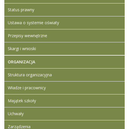
marzec
2024
Status prawny
14:46
Ustawa o systemie oświaty
Artykuł został
Iwona
zmieniony.
sobota,
Ledwójcik
Przepisy wewnętrzne
30
Dodane
marzec
załączniki
2024
Skargi i wnioski
Wynik
14:47
postępowania
ORGANIZACJA
Struktura organizacyjna
Władze i pracownicy
Majątek szkoły
Uchwały
Zarządzenia