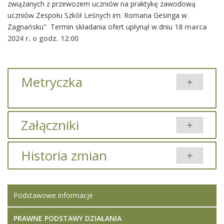
związanych z przewozem uczniów na praktykę zawodową
uczniów Zespołu Szkół Leśnych im. Romana Gesinga w
Zagnańsku" Termin składania ofert upłynął w dniu
18 marca
2024 r. o godz. 12:00
Metryczka
Załączniki
Tytuł
Typ
Rozmiar
Dodany przez
Historia zmian
Wynik
pdf
2.79 MB
Iwona
postępowania
Ledwójcik
Opis zmian
Data
Osoba
Porównaj
Podstawowe informacje
Artykuł został
Iwona
zmieniony.
sobota,
Ledwójcik
30
PRAWNE PODSTAWY DZIAŁANIA