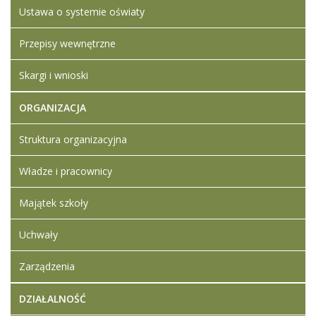
Ustawa o systemie oświaty
Artykuł został
Iwona
zmieniony.
środa,
Ledwójcik
Przepisy wewnętrzne
03
Dodane
kwiecień
załączniki
2024
Skargi i wnioski
Umowa
16:21
Zapytanie
ORGANIZACJA
ofertowe
Oferta
Struktura organizacyjna
wykonawcy
Władze i pracownicy
Majątek szkoły
Uchwały
Zarządzenia
DZIAŁALNOŚĆ