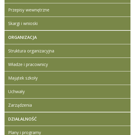
partnera
Przepisy wewnętrzne
w celu
wspólnej
realizacji
Skargi i wnioski
projektu
ORGANIZACJA
Artykuł
Iwona
został
piątek,
Ledwójcik
Struktura organizacyjna
zmieniony.
06
wrzesień
Władze i pracownicy
2024
10:50
Majątek szkoły
Uchwały
Zarządzenia
DZIAŁALNOŚĆ
Plany i programy