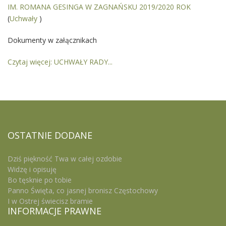
IM. ROMANA GESINGA W ZAGNAŃSKU 2019/2020 ROK
(
Uchwały
)
Dokumenty w załącznikach
Czytaj więcej: UCHWAŁY RADY...
OSTATNIE
DODANE
Dziś piękność Twa w całej ozdobie
Widzę i opisuję
Bo tęsknie po tobie
Panno Święta, co jasnej bronisz Częstochowy
I w Ostrej świecisz bramie
INFORMACJE
PRAWNE