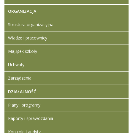
październik
Dodane
2024 13:22
załączniki
ORGANIZACJA
Ogłoszenie
Struktura organizacyjna
Kwestionariusz
i oświadczenie
Władze i pracownicy
Klauzula
Artykuł został
wtorek,
Super
Majątek szkoły
zmieniony.
04 luty
User
2025 09:17
Uchwały
Zarządzenia
DZIAŁALNOŚĆ
Plany i programy
Raporty i sprawozdania
Kontrole i audyty