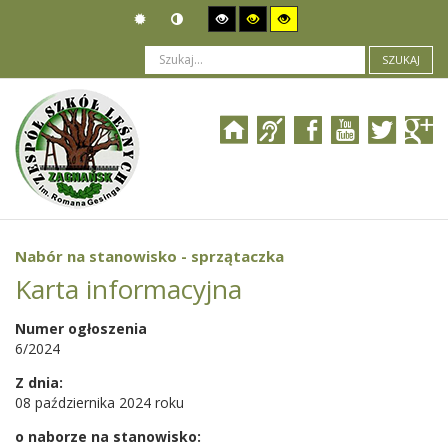
SZUKAJ
Jesteś tutaj:
Ogłoszenia
>
Nabór pracowników
>
Nabór na stanowisko - sprzątaczka
Nabór na stanowisko - sprzątaczka
Karta informacyjna
Numer ogłoszenia
6/2024
Z dnia:
08 października 2024 roku
o naborze na stanowisko: