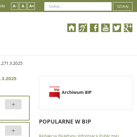
nki
A-
A
A+
SZUKAJ
.271.3.2025
.3.2025
Archiwum BIP
POPULARNE
W BIP
Redakcja Biuletynu Informacji Publicznej