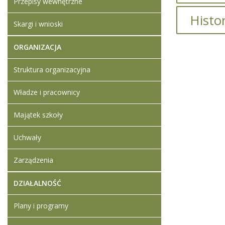
Przepisy wewnętrzne
Histo
Skargi i wnioski
Protokół
ORGANIZACJA
Artykuł z
Struktura organizacyjna
Artykuł z
Władze i pracownicy
Dodane
Majątek szkoły
Protok
artyku
Uchwały
Zarządzenia
DZIAŁALNOŚĆ
Plany i programy