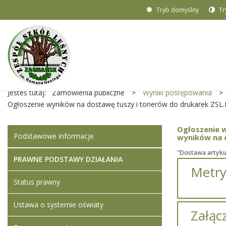
Tryb domyślny
Tr
Jesteś tutaj:
Zamówienia publiczne
>
Wyniki postępowania
>
Ogłoszenie wyników na dostawę tuszy i tonerów do drukarek ZSL.
Ogłoszenie 
Podstawowe informacje
wyników na 
"Dostawa artyku
PRAWNE PODSTAWY DZIAŁANIA
Metry
Status prawny
Ustawa o systemie oświaty
Załącz