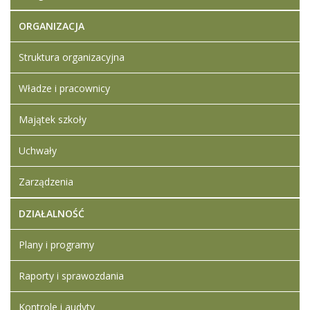
07:12
Protokół
ORGANIZACJA
"Dostawa
środków
Struktura organizacyjna
czystości"
Władze i pracownicy
Majątek szkoły
Uchwały
Zarządzenia
DZIAŁALNOŚĆ
Plany i programy
Raporty i sprawozdania
Kontrole i audyty