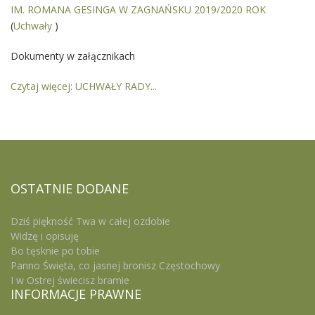
IM. ROMANA GESINGA W ZAGNAŃSKU 2019/2020 ROK
(
Uchwały
)
Dokumenty w załącznikach
Czytaj więcej: UCHWAŁY RADY...
OSTATNIE
DODANE
Dziś piękność Twa w całej ozdobie
Widzę i opisuję
Bo tęsknie po tobie
Panno Święta, co jasnej bronisz Częstochowy
I w Ostrej świecisz bramie
INFORMACJE
PRAWNE