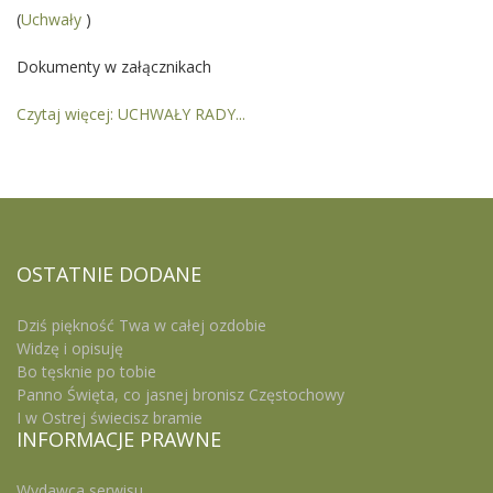
(
Uchwały
)
Dokumenty w załącznikach
Czytaj więcej: UCHWAŁY RADY...
OSTATNIE
DODANE
Dziś piękność Twa w całej ozdobie
Widzę i opisuję
Bo tęsknie po tobie
Panno Święta, co jasnej bronisz Częstochowy
I w Ostrej świecisz bramie
INFORMACJE
PRAWNE
Wydawca serwisu