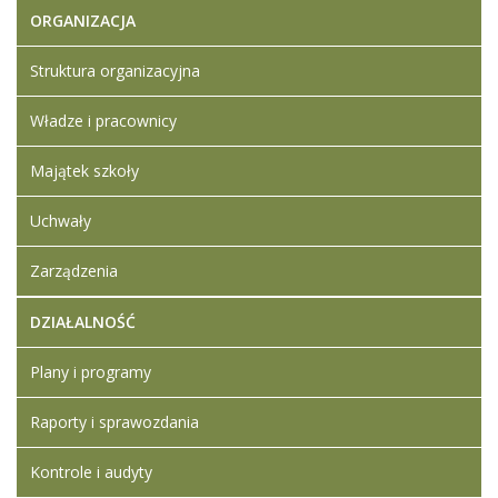
Szczegółowe
12:58
ORGANIZACJA
informacje
Struktura organizacyjna
Artykuł został
Iwona
zmieniony.
wtorek,
Ledwójcik
Władze i pracownicy
03
czerwiec
2025
Majątek szkoły
13:02
Uchwały
Zarządzenia
DZIAŁALNOŚĆ
Plany i programy
Raporty i sprawozdania
Kontrole i audyty