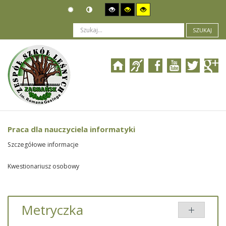
SZUKAJ
Jesteś tutaj:
Ogłoszenia
>
Nabór pracowników
>
Praca dla nauczyciela informatyki
Praca dla nauczyciela informatyki
Szczegółowe informacje
Kwestionariusz osobowy
Metryczka