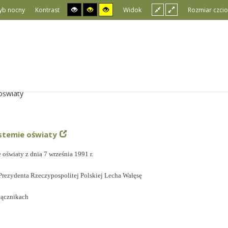
yb nocny
Kontrast
Widok
Rozmiar czcio
oświaty
stemie oświaty
 oświaty z dnia 7 września 1991 r.
Prezydenta Rzeczypospolitej Polskiej Lecha Wałęsę
łącznikach