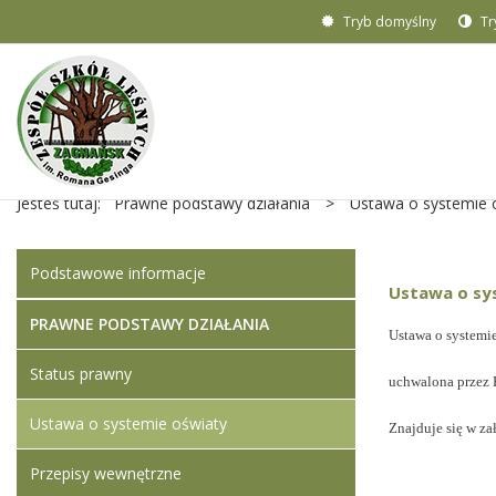
Tryb domyślny
Tr
Jesteś tutaj:
Prawne podstawy działania
>
Ustawa o systemie 
Podstawowe informacje
Ustawa o sy
PRAWNE PODSTAWY DZIAŁANIA
Ustawa o systemie
Status prawny
uchwalona przez 
Ustawa o systemie oświaty
Znajduje się w za
Przepisy wewnętrzne