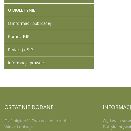
O BIULETYNIE
O informacji publicznej
Pomoc BIP
Redakcja BIP
Informacje prawne
OSTATNIE
DODANE
INFORMACJ
Dziś piękność Twa w całej ozdobie
Wydawca serw
Widzę i opisuję
Polityka prywa