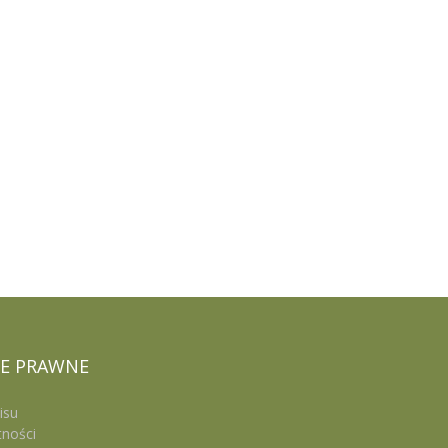
E
PRAWNE
isu
tności