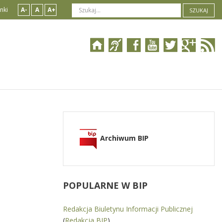
nki
A-
A
A+
SZUKAJ
Archiwum BIP
POPULARNE
W BIP
Redakcja Biuletynu Informacji Publicznej
(
Redakcja BIP
)