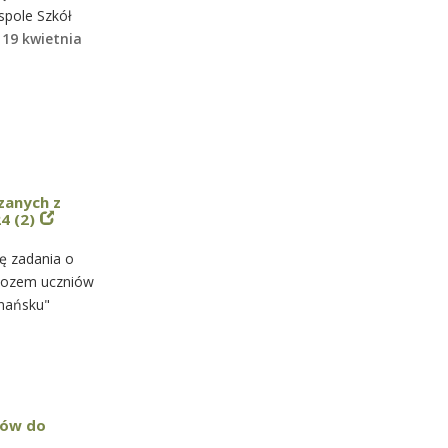
spole Szkół
u
19 kwietnia
zanych z
4 (2)
ę zadania o
ewozem uczniów
gnańsku"
rów do