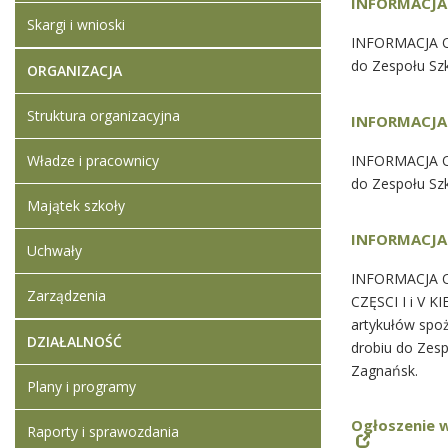
INFORMACJA 
Skargi i wnioski
INFORMACJA O
do Zespołu Sz
ORGANIZACJA
Struktura organizacyjna
INFORMACJA 
Władze i pracownicy
INFORMACJA O 
do Zespołu Sz
Majątek szkoły
INFORMACJA
Uchwały
INFORMACJA O 
Zarządzenia
CZĘSCI I i V
artykułów spoż
DZIAŁALNOŚĆ
drobiu do Zes
Zagnańsk.
Plany i programy
Ogłoszenie 
Raporty i sprawozdania