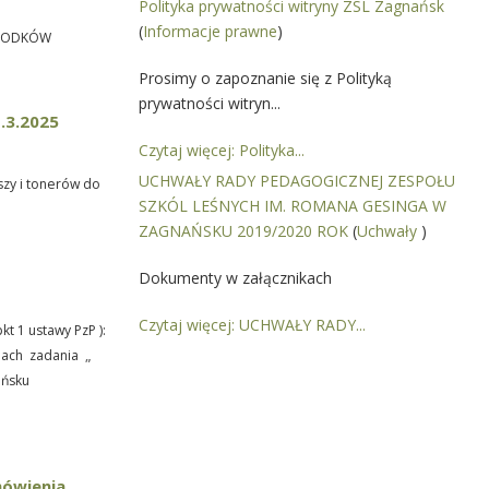
Polityka prywatności witryny ZSL Zagnańsk
(
Informacje prawne
)
 ŚRODKÓW
Prosimy o zapoznanie się z Polityką
prywatności witryn...
.3.2025
Czytaj więcej: Polityka...
UCHWAŁY RADY PEDAGOGICZNEJ ZESPOŁU
szy i tonerów do
SZKÓL LEŚNYCH IM. ROMANA GESINGA W
ZAGNAŃSKU 2019/2020 ROK
(
Uchwały
)
Dokumenty w załącznikach
Czytaj więcej: UCHWAŁY RADY...
pkt 1 ustawy PzP ):
ach zadania
„
ańsku
mówienia