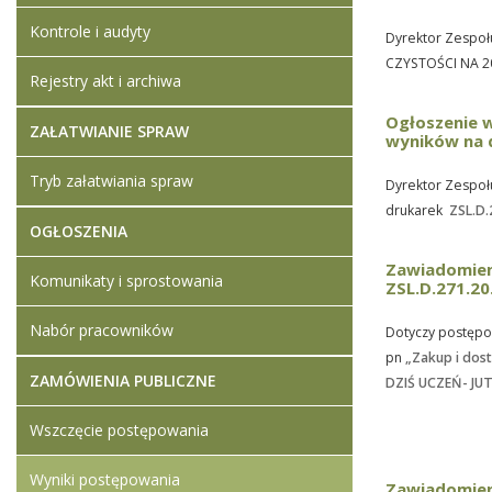
Kontrole i audyty
Dyrektor Zespoł
CZYSTOŚCI NA 2
Rejestry akt i archiwa
Ogłoszenie 
ZAŁATWIANIE SPRAW
wyników na 
Tryb załatwiania spraw
Dyrektor Zespołu
drukarek
ZSL.D.
OGŁOSZENIA
Zawiadomieni
Komunikaty i sprostowania
ZSL.D.271.20
Nabór pracowników
Dotyczy postępo
pn
„Zakup i dos
ZAMÓWIENIA PUBLICZNE
DZIŚ UCZEŃ- JUT
Wszczęcie postępowania
Wyniki postępowania
Zawiadomieni