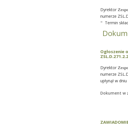
Dyrektor
Zesp
numerze ZSL.D
Termin skład
"
Dokume
Ogłoszenie 
ZSL.D.271.2
Dyrektor
Zesp
numerze ZSL.D
upłynął w dniu
Dokument w z
ZAWIADOMIEN