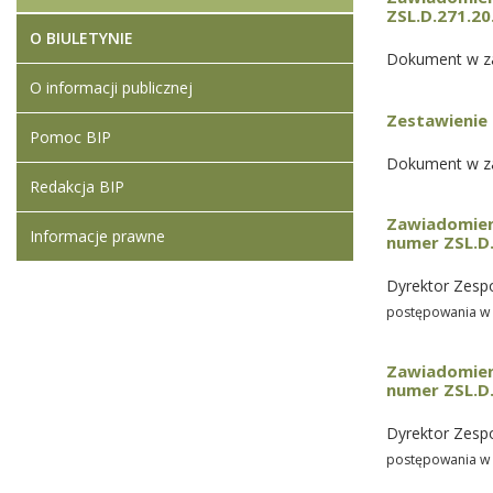
ZSL.D.271.20
O BIULETYNIE
Dokument w za
O informacji publicznej
Zestawienie 
Pomoc BIP
Dokument w za
Redakcja BIP
Zawiadomieni
Informacje prawne
numer ZSL.D
Dyrektor Zesp
postępowania w 
Zawiadomieni
numer ZSL.D
Dyrektor Zesp
postępowania w z