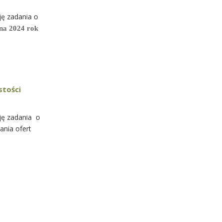
ję zadania o
 na 2024 rok
stości
cję zadania o
ania ofert