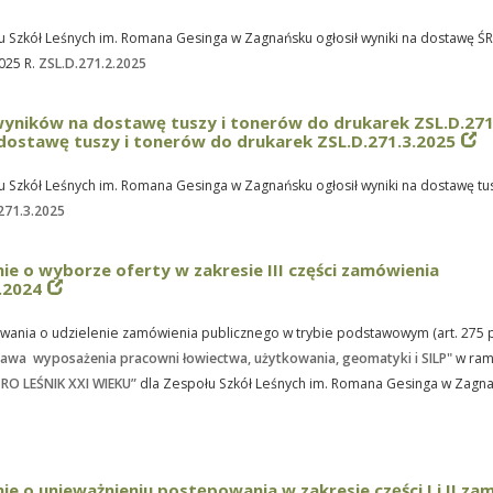
u Szkół Leśnych im. Romana Gesinga w Zagnańsku ogłosił wyniki na dostawę
025 R.
ZSL.D.271.2.2025
wyników na dostawę tuszy i tonerów do drukarek ZSL.D.271
dostawę tuszy i tonerów do drukarek ZSL.D.271.3.2025
 Szkół Leśnych im. Romana Gesinga w Zagnańsku ogłosił wyniki na dostawę tu
271.3.2025
e o wyborze oferty w zakresie III części zamówienia
.2024
wania o udzielenie zamówienia publicznego w trybie podstawowym
(art. 275 
tawa wyposażenia pracowni łowiectwa, użytkowania, geomatyki i SILP"
w ram
RO LEŚNIK XXI WIEKU”
dla Zespołu Szkół Leśnych im. Romana Gesinga w Zagn
e o unieważnieniu postępowania w zakresie części I i II za