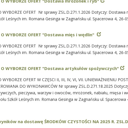
O WYBORZE OFERT "Dostawa mrożonek i ryb"
 WYBORZE OFERT Nr sprawy ZSL.D.271.1.2026 Dotyczy: Dostawa m
kół Leśnych im. Romana Gesinga w Zagnańsku ul. Spacerowa 4, 26-0
O WYBORZE OFERT "Dostawa mięs i wędlin"
WYBORZE OFERT Nr sprawy ZSL.D.271.1.2026 Dotyczy: Dostawa mi
kół Leśnych im. Romana Gesinga w Zagnańsku ul. Spacerowa 4, 26-0
 O WYBORZE OFERT "Dostawa artykułów spożywczych"
WYBORZE OFERT W CZĘSCI II, III, IV, VI, VII. UNIEWAŻNIENIU P
 KIEROWANA DO WYKONAWCÓW Nr sprawy ZSL.D.271.18.2025 Dotycz
ywczych, pieczywa, warzyw i owoców, mrożonek, nabiału, mięsa i wę
połu Szkół Leśnych im. Romana Gesinga w Zagnańsku ul. Spacerowa 
wyników na dostawę ŚRODKÓW CZYSTOŚCI NA 2025 R. ZSL.D