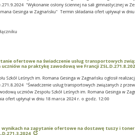
D.271.9.2024
"Wykonanie osłony ściennej na sali gimnastycznej w Ze
omana Gesinga w Zagnańsku" Termin składania ofert upływął w dni
łączniku
tanie ofertowe na świadczenie usług transportowych zwią
uczniów na praktykę zawodową we Francji ZSL.D.271.8.202
łu Szkół Leśnych im. Romana Gesinga w Zagnańsku ogłosił realizacj
D.271.8.2024
"Świadczenie usług transportowych związanych z prz
awodową uczniów Zespołu Szkół Leśnych im. Romana Gesinga w Za
ia ofert upłynął w dniu
18 marca 2024 r. o godz. 12:00
o wynikach na zapytanie ofertowe na dostawę tuszy i tone
L.D.271.3.2024