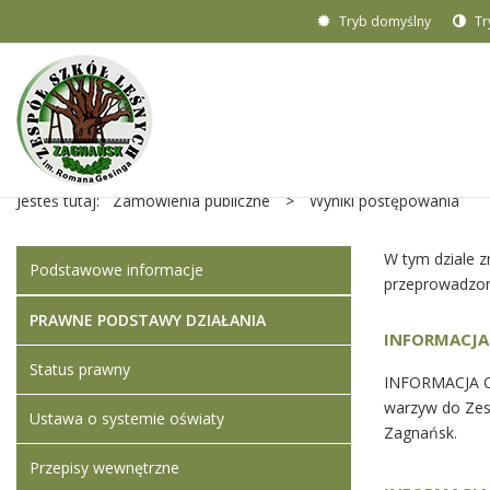
Tryb domyślny
Tr
Jesteś tutaj:
Zamówienia publiczne
>
Wyniki postępowania
W tym dziale z
Podstawowe informacje
przeprowadzon
PRAWNE PODSTAWY DZIAŁANIA
INFORMACJA
Status prawny
INFORMACJA O
warzyw do Zes
Ustawa o systemie oświaty
Zagnańsk.
Przepisy wewnętrzne