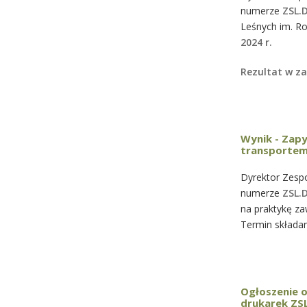
numerze
ZSL.
Leśnych im. R
2024 r.
Rezultat w za
Wynik - Zapy
transportem 
Dyrektor Zespo
numerze
ZSL.
na praktykę z
Termin składan
Ogłoszenie 
drukarek ZS