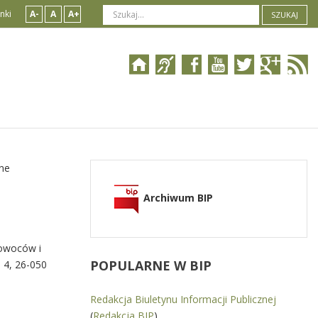
nki
A-
A
A+
SZUKAJ
zne
Archiwum BIP
owoców i
POPULARNE
W BIP
 4, 26-050
Redakcja Biuletynu Informacji Publicznej
(
Redakcja BIP
)