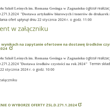
ogłosił realizac
ołu Szkół Leśnych im. Romana Gesinga w Zagnańsku
.271.3.2024 "
Dostawa artykułów biurowych i tonerów do drukarek
ania ofert upłynął dniu
22 stycznia 2024 r.
o godz.
11
:00
nt w załączniku
o wynikach na zapytanie ofertowe na dostawę środków czy
.2024
ogłosił realiza
ołu Szkół Leśnych im. Romana Gesinga w Zagnańsku
.271.2.2024 "
Termin skład
Dostawa środków czystości na rok 2024"
22 stycznia 2024 r.
o godz.
10
:00
ałączniku
IE O WYBORZE OFERTY ZSL.D.271.1.2024