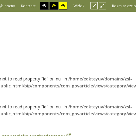
yb nocny
Kontrast
Widok
Rozmiar czcio
mpt to read property "id" on null in
/home/edkteyuv/domains/zsl-
public_html/bip/components/com_govarticle/views/category/vie
mpt to read property "id" on null in
/home/edkteyuv/domains/zsl-
public_html/bip/components/com_govarticle/views/category/vie