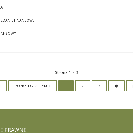
ŁA
OZDANIE FINANSOWE
INANSOWY
Strona 1 z 3
POPRZEDNI ARTYKUŁ
1
2
3
E
PRAWNE