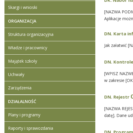
DK. Nabór n
Skargi i wnioski
[NAZWA PODMI
Aplikacje możn
ORGANIZACJA
DN. Karta i
Struktura organizacyjna
Jak załatwić 
Władze i pracownicy
Majątek szkoły
DN. Kontrole
[WPISZ NAZWĘ
Uchwały
w zakresie [
Zarządzenia
DN. Rejestr
DZIAŁALNOŚĆ
[NAZWA REJEST
Plany i programy
datę]. Dane ud
Raporty i sprawozdania
DN. Program