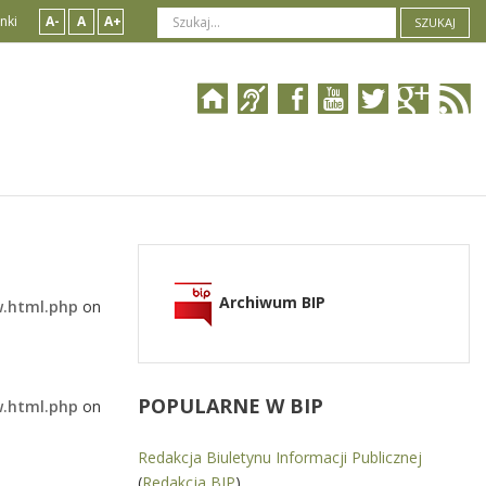
nki
A-
A
A+
SZUKAJ
Archiwum BIP
w.html.php
on
POPULARNE
W BIP
w.html.php
on
Redakcja Biuletynu Informacji Publicznej
(
Redakcja BIP
)