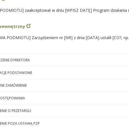
ODMIOTU] zaakceptował w dniu [WPISZ DATĘ] Program działania n
 wewnętrzny
A PODMIOTU] Zarządzeniem nr [NR] z dnia [DATA] ustalił [CO?, np. 
ZENIE DYREKTORA
MACJE PODSTAWOWE
ONE ZAMÓWIENIE
 POSTĘPOWANIA
ENIE O PRZETARGU
ENIE POZA USTAWĄ PZP