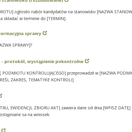
a stanowisko (rozbudowane)
OTU] ogłosiło nabór kandydatów na stanowisko [NAZWA STANOW
a składać w terminie do [TERMIN].
nformacyjna sprawy
[NAZWA SPRAWY]?
 - protokół, wystąpienie pokontrolne
 PODMIOTU KONTROLUJĄCEGO] przeprowadził w [NAZWA PODMIO
OKREŚL ZAKRES, TEMATYKE KONTROLI]
RU, EWIDENCJI, ZBIORU AKT] zawiera dane od dnia [WPISZ DATĘ] d
ostępniane sa na wniosek.