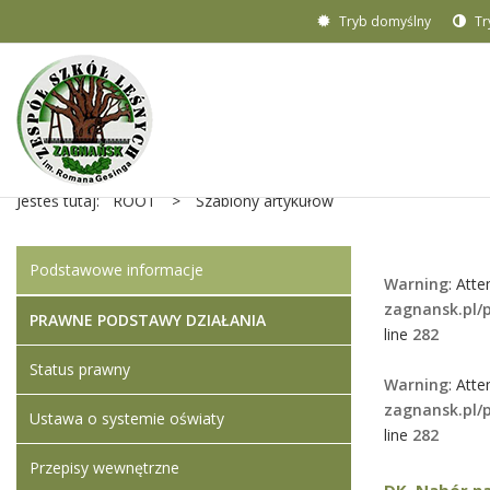
Tryb domyślny
Tr
Jesteś tutaj:
ROOT
>
Szablony artykułów
Podstawowe informacje
Warning
: Atte
zagnansk.pl/
PRAWNE PODSTAWY DZIAŁANIA
line
282
Status prawny
Warning
: Atte
zagnansk.pl/
Ustawa o systemie oświaty
line
282
Przepisy wewnętrzne