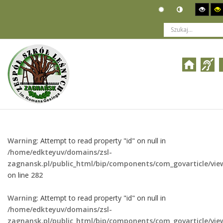
Jesteś tutaj:
Działalność
>
Raporty i sprawozdania
>
ROOT
>
Szablony artykułów
Warning
: Attempt to read property "id" on null in
/home/edkteyuv/domains/zsl-
zagnansk.pl/public_html/bip/components/com_govarticle/vie
on line
282
Warning
: Attempt to read property "id" on null in
/home/edkteyuv/domains/zsl-
zagnansk.pl/public_html/bip/components/com_govarticle/vie