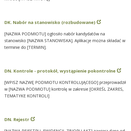
DK. Nabór na stanowisko (rozbudowane)
[NAZWA PODMIOTU] ogłosiło nabór kandydatów na
stanowisko [NAZWA STANOWISKA]. Aplikacje można składać w
terminie do [TERMIN].
DN. Kontrole - protokół, wystąpienie pokontrolne
[WPISZ NAZWĘ PODMIOTU KONTROLUJĄCEGO] przeprowadził
w [NAZWA PODMIOTU] kontrolę w zakresie [OKREŚL ZAKRES,
TEMATYKE KONTROLI]
DN. Rejestr
[NAZWA REJESTRU, EWIDENCJI, ZBIORU AKT] zawiera dane od