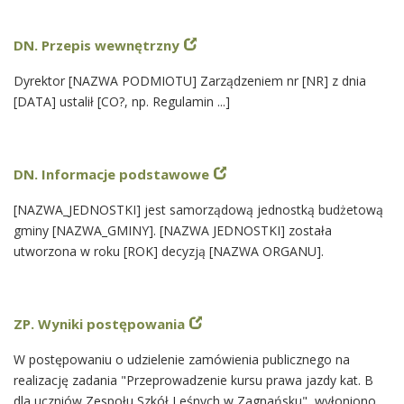
DN. Przepis wewnętrzny
Dyrektor [NAZWA PODMIOTU] Zarządzeniem nr [NR] z dnia
[DATA] ustalił [CO?, np. Regulamin ...]
DN. Informacje podstawowe
[NAZWA_JEDNOSTKI] jest samorządową jednostką budżetową
gminy [NAZWA_GMINY]. [NAZWA JEDNOSTKI] została
utworzona w roku [ROK] decyzją [NAZWA ORGANU].
ZP. Wyniki postępowania
W postępowaniu o udzielenie zamówienia publicznego na
realizację zadania "Przeprowadzenie kursu prawa jazdy kat. B
dla uczniów Zespołu Szkół Leśnych w Zagnańsku" wyłoniono