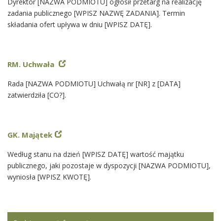
Dyrektor [NAZWA PODMIOTU] ogłosił przetarg na realizację
zadania publicznego [WPISZ NAZWĘ ZADANIA]. Termin
składania ofert upływa w dniu [WPISZ DATĘ].
RM. Uchwała
Rada [NAZWA PODMIOTU] Uchwałą nr [NR] z [DATA]
zatwierdziła [CO?].
GK. Majątek
Według stanu na dzień [WPISZ DATĘ] wartość majątku
publicznego, jaki pozostaje w dyspozycji [NAZWA PODMIOTU],
wyniosła [WPISZ KWOTĘ].