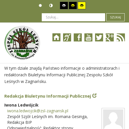
SZUKAJ
Jesteś tutaj:
O Biuletynie
>
Redakcja BIP
W tym dziale znajdą Państwo informacje o administratorach i
redaktorach Biuletynu Informacji Publicznej Zespołu Szkół
Leśnych w Zagnańsku.
Redakcja Biuletynu Informacji Publicznej
Iwona Ledwójcik
iwona.ledwojcik@zsl-zagnansk.pl
Zespół Szjół Leśnych im. Romana Gesinga
,
Redakcja BIP
Odpowiedzialność:
Redaktor strony