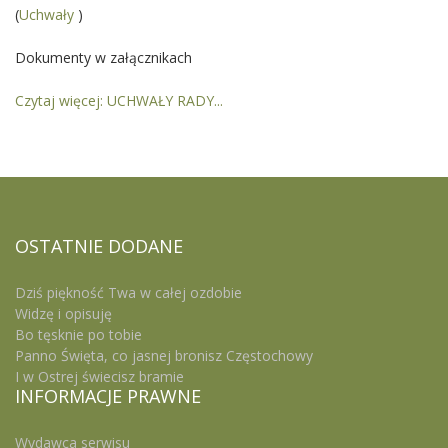
(
Uchwały
)
Dokumenty w załącznikach
Czytaj więcej: UCHWAŁY RADY...
OSTATNIE
DODANE
Dziś piękność Twa w całej ozdobie
Widzę i opisuję
Bo tęsknie po tobie
Panno Święta, co jasnej bronisz Częstochowy
I w Ostrej świecisz bramie
INFORMACJE
PRAWNE
Wydawca serwisu