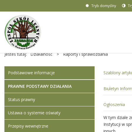
Tryb domyślny
Tr
Jesteś tutaj:
Działalność
>
Raporty i sprawozdania
Podstawowe informacje
Szablony arty
PRAWNE PODSTAWY DZIAŁANIA
Biuletyn Inform
Status prawny
Ogłoszenia
Ustawa o systemie oświaty
W tym dziale z
Instytucji w s
Przepisy wewnętrzne
innych .