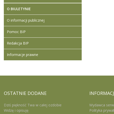
O BIULETYNIE
O informacji publicznej
Pomoc BIP
Redakcja BIP
Informacje prawne
OSTATNIE
DODANE
INFORMACJ
Dziś piękność Twa w całej ozdobie
Wydawca serw
Widzę i opisuję
Polityka prywa