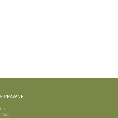
E
PRAWNE
isu
tności