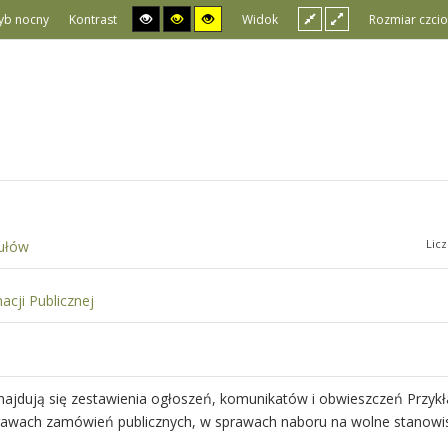
yb nocny
Kontrast
Widok
Rozmiar czcio
Lic
kułów
acji Publicznej
najdują się zestawienia ogłoszeń, komunikatów i obwieszczeń Przyk
prawach zamówień publicznych, w sprawach naboru na wolne stanowi