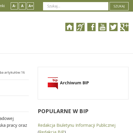
nki
A-
A
A+
SZUKAJ
zba artykułów:16
Archiwum BIP
POPULARNE
W BIP
ładowej
ska pracy oraz
Redakcja Biuletynu Informacji Publicznej
(
Redakcja BIP
)