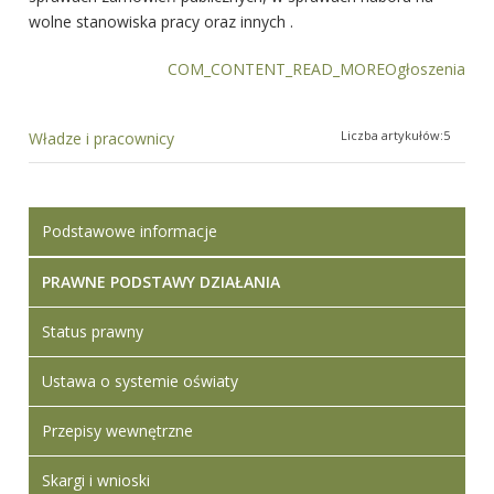
wolne stanowiska pracy oraz innych .
COM_CONTENT_READ_MOREOgłoszenia
Liczba artykułów:5
Władze i pracownicy
Podstawowe informacje
PRAWNE PODSTAWY DZIAŁANIA
Status prawny
Ustawa o systemie oświaty
Przepisy wewnętrzne
Skargi i wnioski