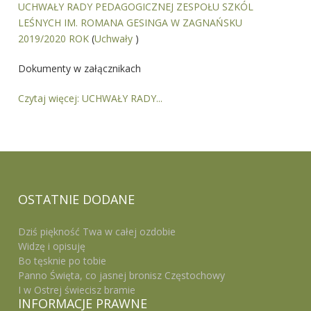
UCHWAŁY RADY PEDAGOGICZNEJ ZESPOŁU SZKÓL
LEŚNYCH IM. ROMANA GESINGA W ZAGNAŃSKU
2019/2020 ROK
(
Uchwały
)
Dokumenty w załącznikach
Czytaj więcej: UCHWAŁY RADY...
OSTATNIE
DODANE
Dziś piękność Twa w całej ozdobie
Widzę i opisuję
Bo tęsknie po tobie
Panno Święta, co jasnej bronisz Częstochowy
I w Ostrej świecisz bramie
INFORMACJE
PRAWNE