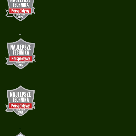
+
+
+