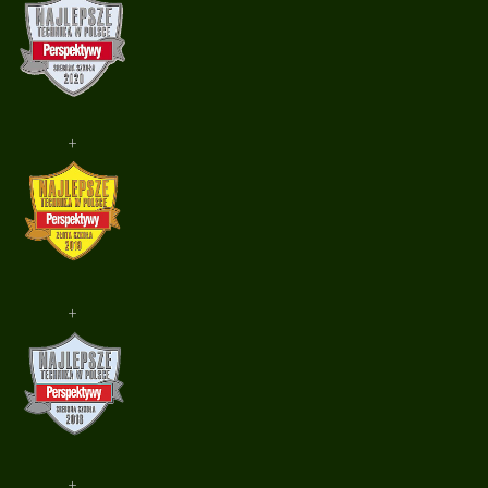
+
+
+