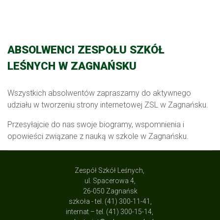
ABSOLWENCI ZESPOŁU SZKÓŁ
LEŚNYCH W ZAGNAŃSKU
Wszystkich absolwentów zapraszamy do aktywnego
udziału w tworzeniu strony internetowej ZSL w Zagnańsku.
Przesyłajcie do nas swoje biogramy, wspomnienia i
opowieści związane z nauką w szkole w Zagnańsku.
Zespół Szkół Leśnych,
ul. Spacerowa 4,
26-050 Zagnańsk
szkoła - tel. (41) 300-11-41,
internat – tel. (41) 300-15-14,