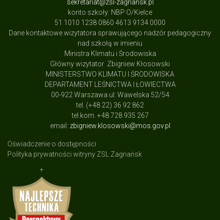
sekretariat@zsl-zagnansk.pl
konto szkoły: NBP O/Kielce
51 1010 1238 0860 4613 9134 0000
Dane kontaktowe wizytatora sprawującego nadzór pedagogiczny
nad szkołą w imieniu
Ministra Klimatu i Środowiska
Główny wizytator Zbigniew Kłosowski
MINISTERSTWO KLIMATU I ŚRODOWISKA
DEPARTAMENT LEŚNICTWA I ŁOWIECTWA
00-922 Warszawa ul: Wawelska 52/54
tel. (+48 22) 36 92 862
tel.kom. +48 728 935 267
email:
zbigniew.klosowski@mos.gov.pl
Oświadczenie o dostępności
Polityka prywatności witryny ZSL Zagnańsk
+