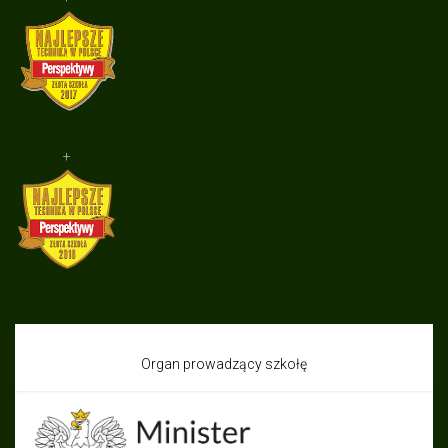
+
Organ prowadzący szkołę