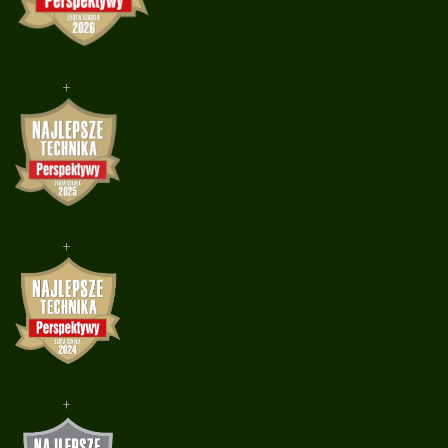
+
+
+