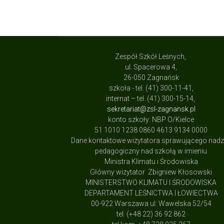
Zespół Szkół Leśnych,
ul. Spacerowa 4,
26-050 Zagnańsk
szkoła - tel. (41) 300-11-41,
internat – tel. (41) 300-15-14,
sekretariat@zsl-zagnansk.pl
konto szkoły: NBP O/Kielce
51 1010 1238 0860 4613 9134 0000
Dane kontaktowe wizytatora sprawującego nad
pedagogiczny nad szkołą w imieniu
Ministra Klimatu i Środowiska
Główny wizytator Zbigniew Kłosowski
MINISTERSTWO KLIMATU I ŚRODOWISKA
DEPARTAMENT LEŚNICTWA I ŁOWIECTWA
00-922 Warszawa ul: Wawelska 52/54
tel. (+48 22) 36 92 862