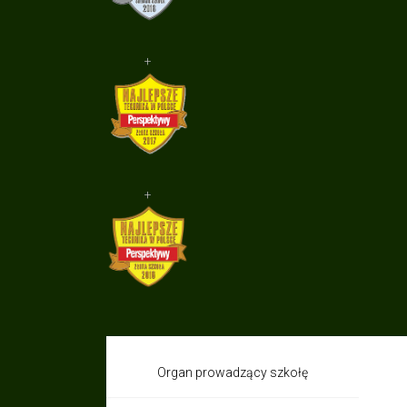
+
+
Organ prowadzący szkołę