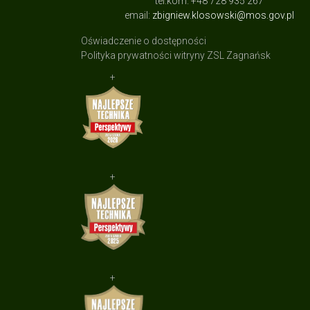
tel.kom. +48 728 935 267
email:
zbigniew.klosowski@mos.gov.pl
Oświadczenie o dostępności
Polityka prywatności witryny ZSL Zagnańsk
+
+
+