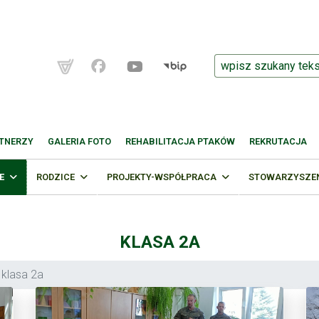
TNERZY
GALERIA FOTO
REHABILITACJA PTAKÓW
REKRUTACJA
E
RODZICE
PROJEKTY-WSPÓŁPRACA
STOWARZYSZENI
KLASA 2A
klasa 2a