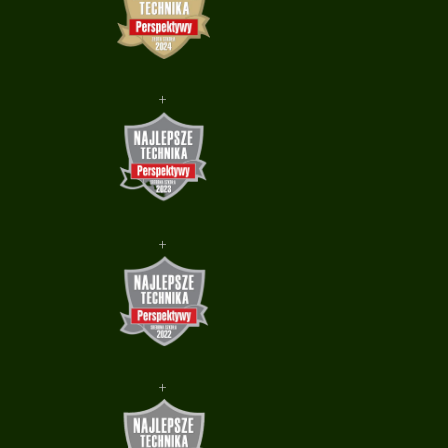
+
+
+