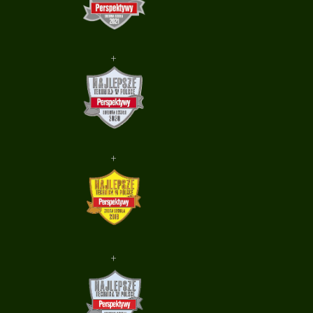
+
+
+