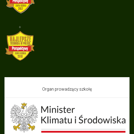
+
Organ prowadzący szkołę