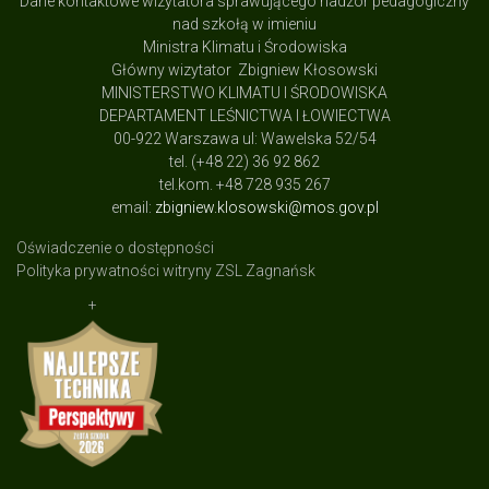
Dane kontaktowe wizytatora sprawującego nadzór pedagogiczny
nad szkołą w imieniu
Ministra Klimatu i Środowiska
Główny wizytator Zbigniew Kłosowski
MINISTERSTWO KLIMATU I ŚRODOWISKA
DEPARTAMENT LEŚNICTWA I ŁOWIECTWA
00-922 Warszawa ul: Wawelska 52/54
tel. (+48 22) 36 92 862
tel.kom. +48 728 935 267
email:
zbigniew.klosowski@mos.gov.pl
Oświadczenie o dostępności
Polityka prywatności witryny ZSL Zagnańsk
+