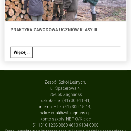
PRAKTYKA ZAWODOWA UCZNIÓW KLASY III
Więcej…
Zespół Szkół Leśnych,
ul. Spacerowa 4,
26-050 Zagnańsk
szkoła - tel. (41) 300-11-41,
internat – tel. (41) 300-15-14,
sekretariat@zsl-zagnansk.pl
konto szkoły: NBP O/Kielce
51 1010 1238 0860 4613 9134 0000