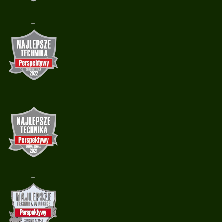
+
+
+