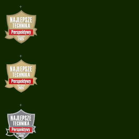
+
+
+