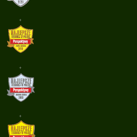
+
+
+