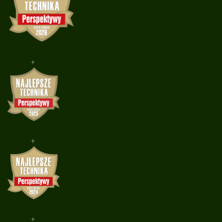
+
+
+