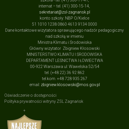
szkoła - tel. (41) 300-11-41,
internat – tel. (41) 300-15-14,
sekretariat@zsl-zagnansk.pl
konto szkoły: NBP O/Kielce
51 1010 1238 0860 4613 9134 0000
Dane kontaktowe wizytatora sprawującego nadzór pedagogiczny
nad szkołą w imieniu
Ministra Klimatu i Środowiska
Główny wizytator Zbigniew Kłosowski
MINISTERSTWO KLIMATU I ŚRODOWISKA
DEPARTAMENT LEŚNICTWA I ŁOWIECTWA
00-922 Warszawa ul: Wawelska 52/54
tel. (+48 22) 36 92 862
tel.kom. +48 728 935 267
email:
zbigniew.klosowski@mos.gov.pl
Oświadczenie o dostępności
Polityka prywatności witryny ZSL Zagnańsk
+