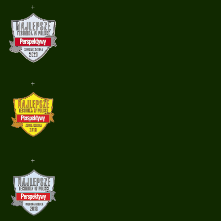
+
+
+