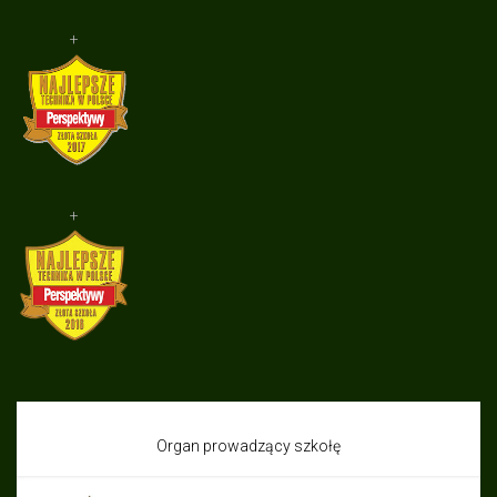
+
+
Organ prowadzący szkołę