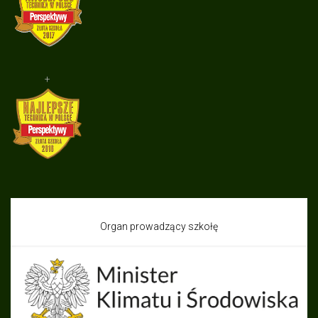
+
Organ prowadzący szkołę