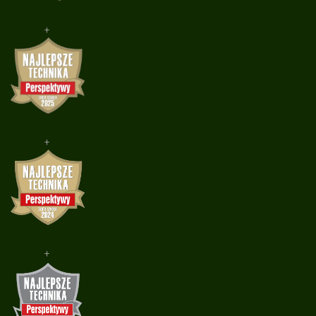
+
+
+