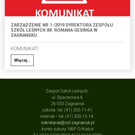
ZARZĄDZENIE NR 1 /2019 DYREKTORA ZESPOŁU
SZKÓŁ LEŚNYCH IM. ROMANA GESINGA W
ZAGNAŃSKU.
KOMUNIKAT!
Więcej…
Zespół Szkół Leśnych,
ul. Spacerowa 4,
26-050 Zagnańsk
szkoła - tel. (41) 300-11-41,
internat – tel. (41) 300-15-14,
sekretariat@zsl-zagnansk.pl
konto szkoły: NBP O/Kielce