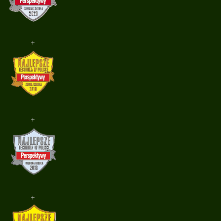
+
+
+