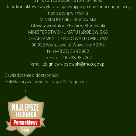
51 1010 1238 0860 4613 9134 0000
Dane kontaktowe wizytatora sprawującego nadzór pedagogiczny
nad szkołą w imieniu
Ministra Klimatu i Środowiska
Główny wizytator Zbigniew Kłosowski
MINISTERSTWO KLIMATU I ŚRODOWISKA
DEPARTAMENT LEŚNICTWA I ŁOWIECTWA
00-922 Warszawa ul: Wawelska 52/54
tel. (+48 22) 36 92 862
tel.kom. +48 728 935 267
email:
zbigniew.klosowski@mos.gov.pl
Oświadczenie o dostępności
Polityka prywatności witryny ZSL Zagnańsk
+