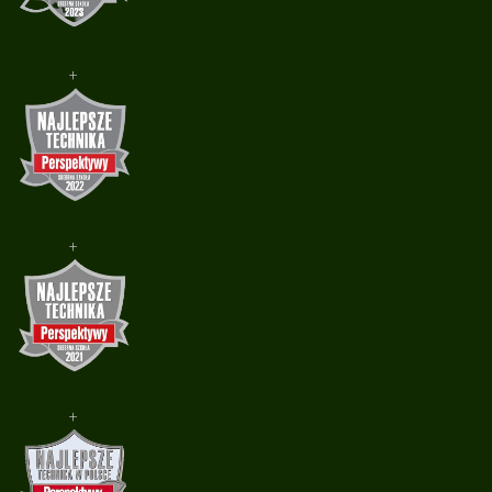
+
+
+