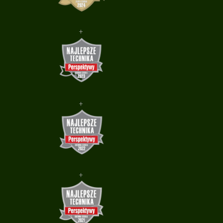
+
+
+