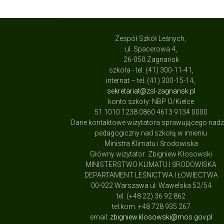
Zespół Szkół Leśnych,
ul. Spacerowa 4,
26-050 Zagnańsk
szkoła - tel. (41) 300-11-41,
internat – tel. (41) 300-15-14,
sekretariat@zsl-zagnansk.pl
konto szkoły: NBP O/Kielce
51 1010 1238 0860 4613 9134 0000
Dane kontaktowe wizytatora sprawującego nad
pedagogiczny nad szkołą w imieniu
Ministra Klimatu i Środowiska
Główny wizytator Zbigniew Kłosowski
MINISTERSTWO KLIMATU I ŚRODOWISKA
DEPARTAMENT LEŚNICTWA I ŁOWIECTWA
00-922 Warszawa ul: Wawelska 52/54
tel. (+48 22) 36 92 862
tel.kom. +48 728 935 267
email:
zbigniew.klosowski@mos.gov.pl