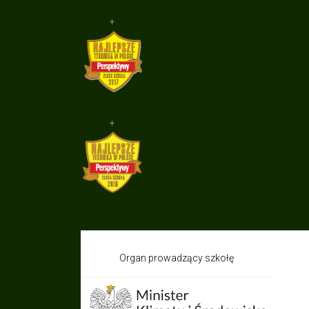
+
+
Organ prowadzący szkołę