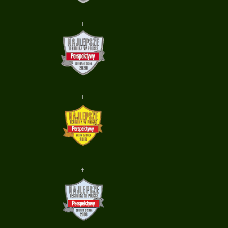
+
+
+