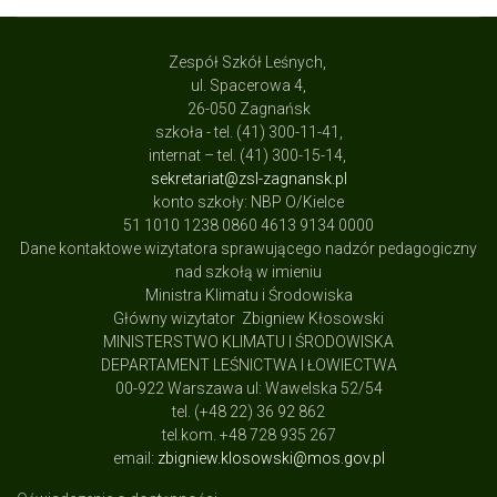
Zespół Szkół Leśnych,
ul. Spacerowa 4,
26-050 Zagnańsk
szkoła - tel. (41) 300-11-41,
internat – tel. (41) 300-15-14,
sekretariat@zsl-zagnansk.pl
konto szkoły: NBP O/Kielce
51 1010 1238 0860 4613 9134 0000
Dane kontaktowe wizytatora sprawującego nadzór pedagogiczny
nad szkołą w imieniu
Ministra Klimatu i Środowiska
Główny wizytator Zbigniew Kłosowski
MINISTERSTWO KLIMATU I ŚRODOWISKA
DEPARTAMENT LEŚNICTWA I ŁOWIECTWA
00-922 Warszawa ul: Wawelska 52/54
tel. (+48 22) 36 92 862
tel.kom. +48 728 935 267
email:
zbigniew.klosowski@mos.gov.pl