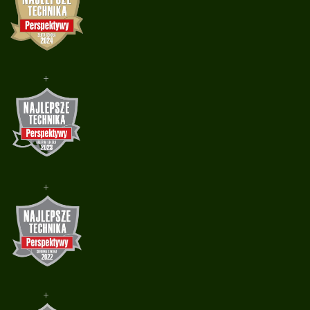
+
+
+