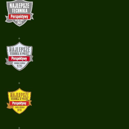
+
+
+