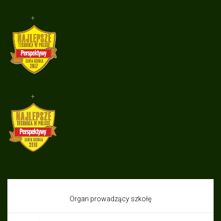
+
+
Organ prowadzący szkołę