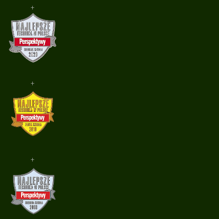
+
+
+