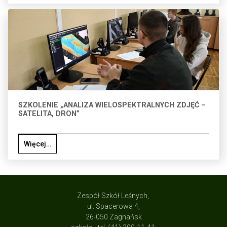
SZKOLENIE „ANALIZA WIELOSPEKTRALNYCH ZDJĘĆ –
SATELITA, DRON”
Więcej…
Zespół Szkół Leśnych,
ul. Spacerowa 4,
26-050 Zagnańsk