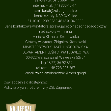
szkoła - tel. (41) 300-11-41,
internat – tel. (41) 300-15-14,
sekretariat@zsl-zagnansk.pl
konto szkoły: NBP O/Kielce
51 1010 1238 0860 4613 9134 0000
Dane kontaktowe wizytatora sprawującego nadzór pedagogiczny
nad szkołą w imieniu
Ministra Klimatu i Środowiska
Główny wizytator Zbigniew Kłosowski
MINISTERSTWO KLIMATU I ŚRODOWISKA
DEPARTAMENT LEŚNICTWA I ŁOWIECTWA
00-922 Warszawa ul: Wawelska 52/54
tel. (+48 22) 36 92 862
tel.kom. +48 728 935 267
email:
zbigniew.klosowski@mos.gov.pl
Oświadczenie o dostępności
Polityka prywatności witryny ZSL Zagnańsk
+