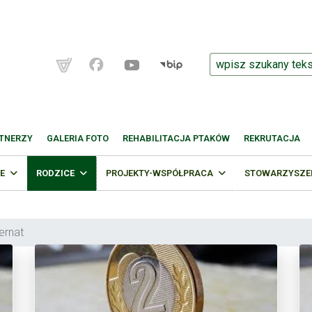
TNERZY
GALERIA FOTO
REHABILITACJA PTAKÓW
REKRUTACJA
E
RODZICE
PROJEKTY-WSPÓŁPRACA
STOWARZYSZENI
ternat