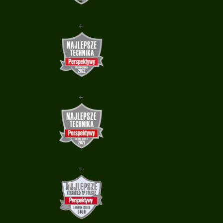
+
+
+