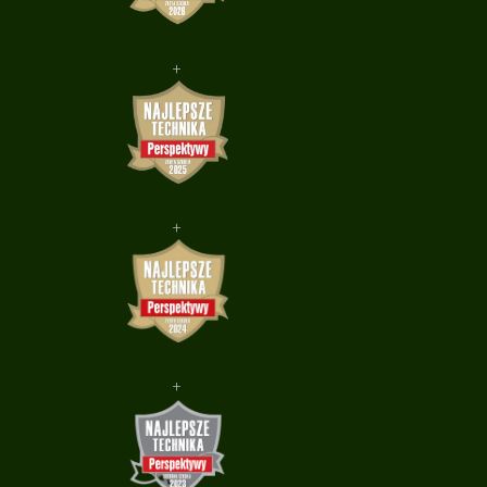
+
+
+