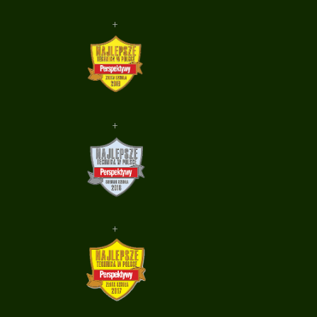
+
+
+