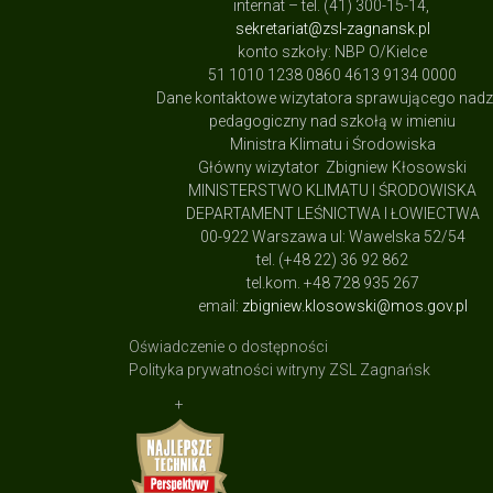
internat – tel. (41) 300-15-14,
sekretariat@zsl-zagnansk.pl
konto szkoły: NBP O/Kielce
51 1010 1238 0860 4613 9134 0000
Dane kontaktowe wizytatora sprawującego nad
pedagogiczny nad szkołą w imieniu
Ministra Klimatu i Środowiska
Główny wizytator Zbigniew Kłosowski
MINISTERSTWO KLIMATU I ŚRODOWISKA
DEPARTAMENT LEŚNICTWA I ŁOWIECTWA
00-922 Warszawa ul: Wawelska 52/54
tel. (+48 22) 36 92 862
tel.kom. +48 728 935 267
email:
zbigniew.klosowski@mos.gov.pl
Oświadczenie o dostępności
Polityka prywatności witryny ZSL Zagnańsk
+