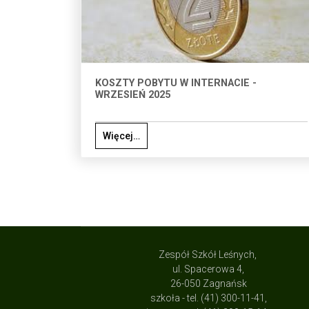
KOSZTY POBYTU W INTERNACIE -
WRZESIEŃ 2025
Więcej…
Zespół Szkół Leśnych,
ul. Spacerowa 4,
26-050 Zagnańsk
szkoła - tel. (41) 300-11-41,