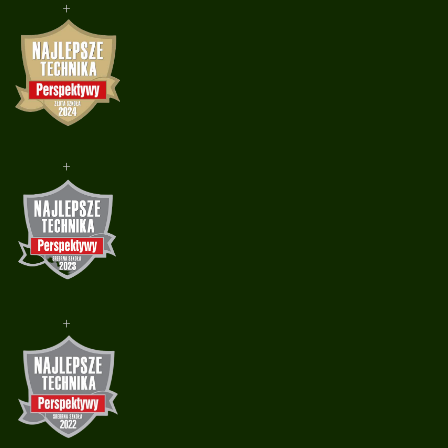
+
+
+