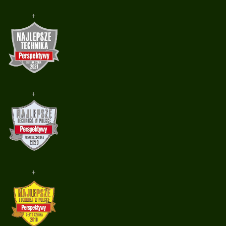
+
+
+