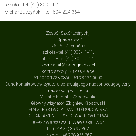
szkoła - tel. (41) 300 11 41
Michał Buczyński - tel. 604 224 364
Zespół Szkół Leśnych,
ul. Spacerowa 4,
26-050 Zagnańsk
szkoła - tel. (41) 300-11-41,
internat – tel. (41) 300-15-14,
sekretariat@zsl-zagnansk.pl
konto szkoły: NBP O/Kielce
51 1010 1238 0860 4613 9134 0000
Dane kontaktowe wizytatora sprawującego nadzór pedagogiczny
nad szkołą w imieniu
Ministra Klimatu i Środowiska
Główny wizytator Zbigniew Kłosowski
MINISTERSTWO KLIMATU I ŚRODOWISKA
DEPARTAMENT LEŚNICTWA I ŁOWIECTWA
00-922 Warszawa ul: Wawelska 52/54
tel. (+48 22) 36 92 862
tel.kom. +48 728 935 267