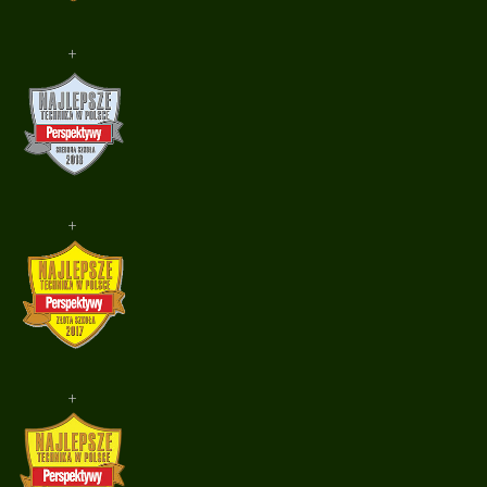
+
+
+