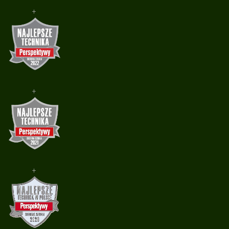
+
+
+