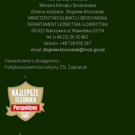
Ministra Klimatu i Środowiska
Główny wizytator Zbigniew Kłosowski
MINISTERSTWO KLIMATU I ŚRODOWISKA
DEPARTAMENT LEŚNICTWA I ŁOWIECTWA
00-922 Warszawa ul: Wawelska 52/54
tel. (+48 22) 36 92 862
tel.kom. +48 728 935 267
email:
zbigniew.klosowski@mos.gov.pl
Oświadczenie o dostępności
Polityka prywatności witryny ZSL Zagnańsk
+
+