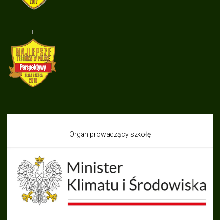
+
Organ prowadzący szkołę