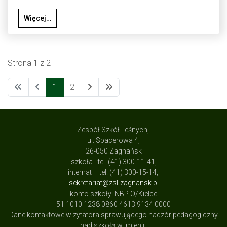
Więcej…
Strona 1 z 2
1
2
Zespół Szkół Leśnych,
ul. Spacerowa 4,
26-050 Zagnańsk
szkoła - tel. (41) 300-11-41,
internat – tel. (41) 300-15-14,
sekretariat@zsl-zagnansk.pl
konto szkoły: NBP O/Kielce
51 1010 1238 0860 4613 9134 0000
Dane kontaktowe wizytatora sprawującego nadzór pedagogiczny
nad szkołą w imieniu