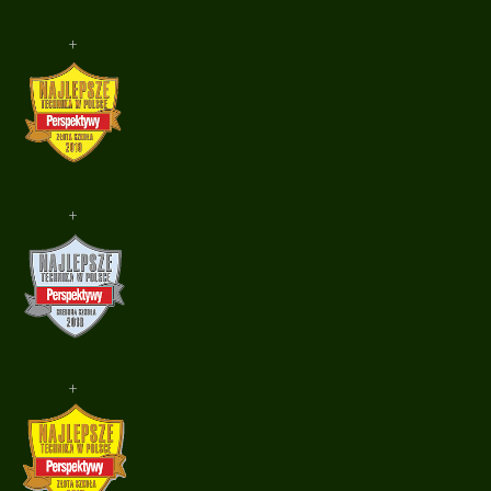
+
+
+