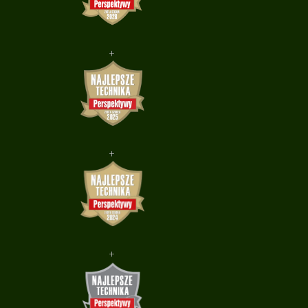
+
+
+