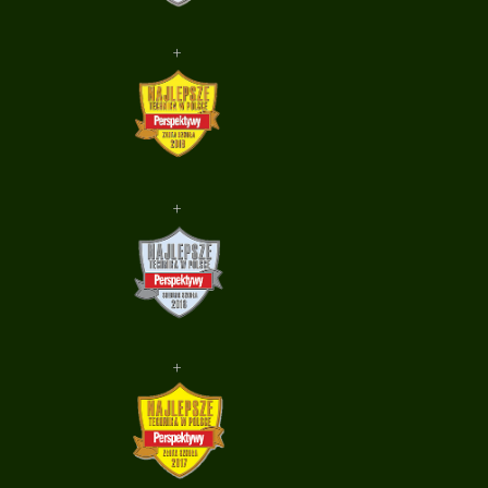
+
+
+