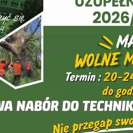
pomagających wykonanie zadań zawodowych;
entacji z zakresu gospodarki leśnej,
ka Leśniczego;