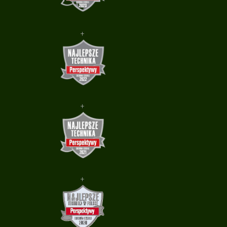
+
+
+