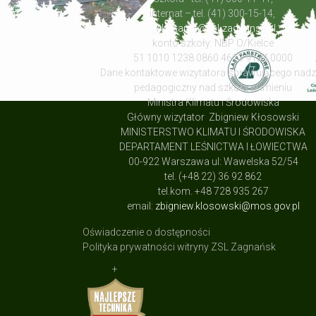
internat – tel. (41) 300-15-14,
sekretariat@zsl-zagnansk.pl
konto szkoły: NBP O/Kielce
51 1010 1238 0860 4613 9134 0000
Dane kontaktowe wizytatora sprawującego nad
pedagogiczny nad szkołą w imieniu
Ministra Klimatu i Środowiska
Główny wizytator Zbigniew Kłosowski
MINISTERSTWO KLIMATU I ŚRODOWISKA
DEPARTAMENT LEŚNICTWA I ŁOWIECTWA
00-922 Warszawa ul: Wawelska 52/54
tel. (+48 22) 36 92 862
tel.kom. +48 728 935 267
email:
zbigniew.klosowski@mos.gov.pl
Oświadczenie o dostępności
Polityka prywatności witryny ZSL Zagnańsk
+