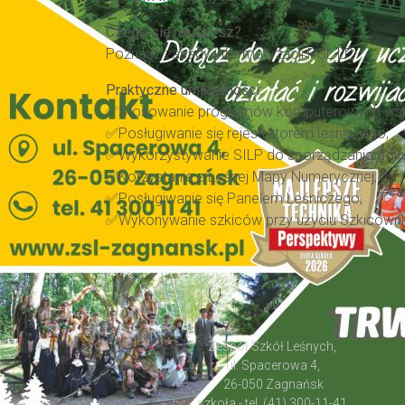
Czego się nauczysz?
Poznasz zasady informatyzacji PGL LP.
Praktyczne umiejętności:
✅Stosowanie programów komputerowych ws
✅Posługiwanie się rejestratorem leśniczego;
✅Wykorzystywanie SILP do sporządzania dokum
✅Korzystanie z Leśnej Mapy Numerycznej;
✅Posługiwanie się Panelem Leśniczego;
✅Wykonywanie szkiców przy użyciu Szkicowni
Zespół Szkół Leśnych,
ul. Spacerowa 4,
26-050 Zagnańsk
szkoła - tel. (41) 300-11-41,