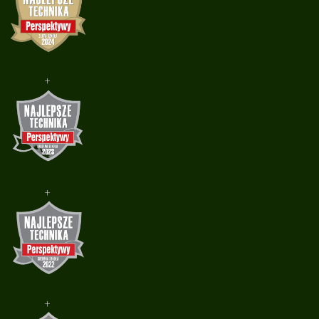
+
+
+