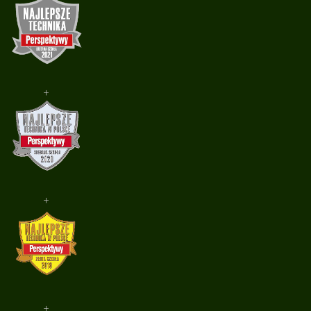
+
+
+