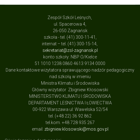
Zespół Szkół Leśnych,
ul. Spacerowa 4,
26-050 Zagnańsk
szkoła - tel. (41) 300-11-41,
internat – tel. (41) 300-15-14,
sekretariat@zsl-zagnansk.pl
konto szkoły: NBP O/Kielce
51 1010 1238 0860 4613 9134 0000
Dane kontaktowe wizytatora sprawującego nadzór pedagogiczny
nad szkołą w imieniu
Ministra Klimatu i Środowiska
Główny wizytator Zbigniew Kłosowski
MINISTERSTWO KLIMATU I ŚRODOWISKA
DEPARTAMENT LEŚNICTWA I ŁOWIECTWA
00-922 Warszawa ul: Wawelska 52/54
tel. (+48 22) 36 92 862
tel.kom. +48 728 935 267
email:
zbigniew.klosowski@mos.gov.pl