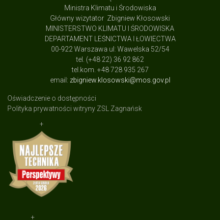
Ministra Klimatu i Środowiska
Główny wizytator Zbigniew Kłosowski
MINISTERSTWO KLIMATU I ŚRODOWISKA
DEPARTAMENT LEŚNICTWA I ŁOWIECTWA
00-922 Warszawa ul: Wawelska 52/54
tel. (+48 22) 36 92 862
tel.kom. +48 728 935 267
email:
zbigniew.klosowski@mos.gov.pl
Oświadczenie o dostępności
Polityka prywatności witryny ZSL Zagnańsk
+
+