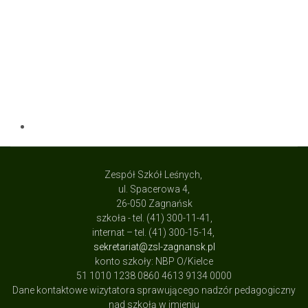
Zespół Szkół Leśnych,
ul. Spacerowa 4,
26-050 Zagnańsk
szkoła - tel. (41) 300-11-41,
internat – tel. (41) 300-15-14,
sekretariat@zsl-zagnansk.pl
konto szkoły: NBP O/Kielce
51 1010 1238 0860 4613 9134 0000
Dane kontaktowe wizytatora sprawującego nadzór pedagogiczny
nad szkołą w imieniu