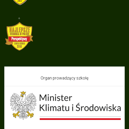
+
Organ prowadzący szkołę