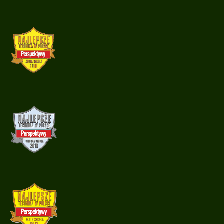
+
+
+