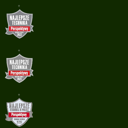
+
+
+