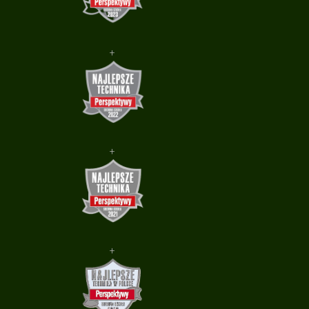
+
+
+