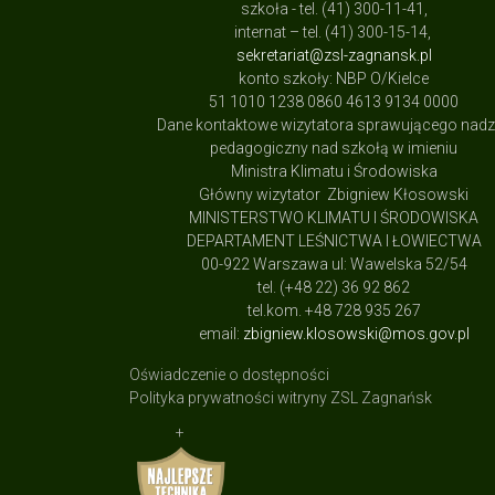
szkoła - tel. (41) 300-11-41,
internat – tel. (41) 300-15-14,
sekretariat@zsl-zagnansk.pl
konto szkoły: NBP O/Kielce
51 1010 1238 0860 4613 9134 0000
Dane kontaktowe wizytatora sprawującego nad
pedagogiczny nad szkołą w imieniu
Ministra Klimatu i Środowiska
Główny wizytator Zbigniew Kłosowski
MINISTERSTWO KLIMATU I ŚRODOWISKA
DEPARTAMENT LEŚNICTWA I ŁOWIECTWA
00-922 Warszawa ul: Wawelska 52/54
tel. (+48 22) 36 92 862
tel.kom. +48 728 935 267
email:
zbigniew.klosowski@mos.gov.pl
Oświadczenie o dostępności
Polityka prywatności witryny ZSL Zagnańsk
+