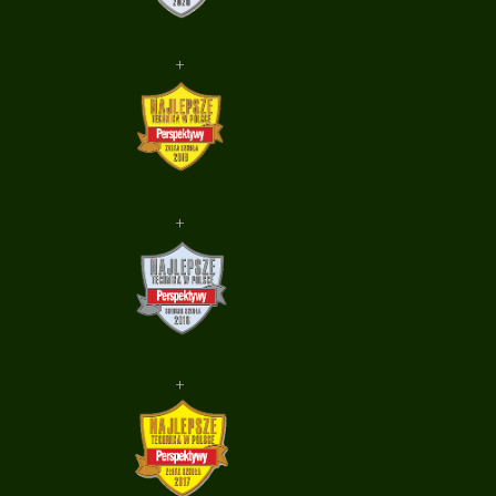
+
+
+