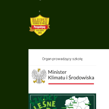
+
Organ prowadzący szkołę