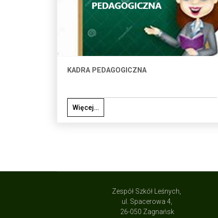
KADRA PEDAGOGICZNA
Więcej…
Zespół Szkół Leśnych,
ul. Spacerowa 4,
26-050 Zagnańsk