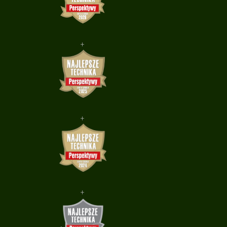
+
+
+