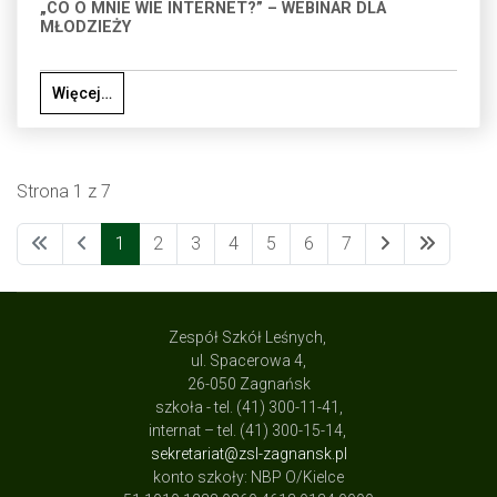
„CO O MNIE WIE INTERNET?” – WEBINAR DLA
MŁODZIEŻY
Więcej…
Strona 1 z 7
1
2
3
4
5
6
7
Zespół Szkół Leśnych,
ul. Spacerowa 4,
26-050 Zagnańsk
szkoła - tel. (41) 300-11-41,
internat – tel. (41) 300-15-14,
sekretariat@zsl-zagnansk.pl
konto szkoły: NBP O/Kielce