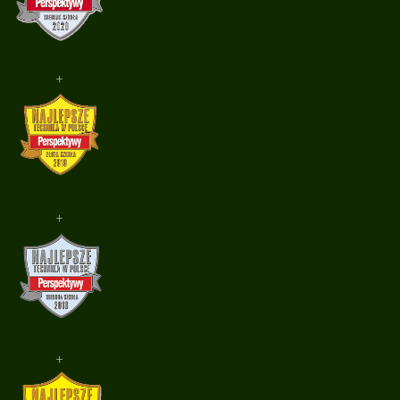
+
+
+