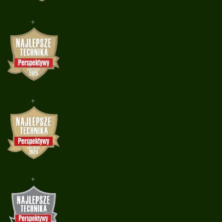
+
+
+