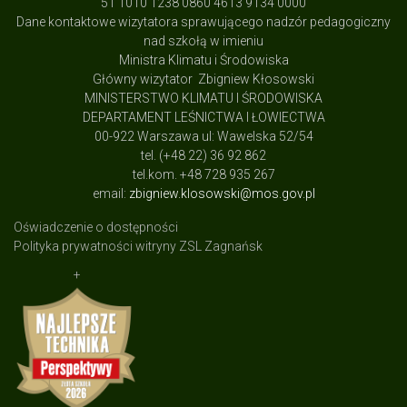
51 1010 1238 0860 4613 9134 0000
Dane kontaktowe wizytatora sprawującego nadzór pedagogiczny
nad szkołą w imieniu
Ministra Klimatu i Środowiska
Główny wizytator Zbigniew Kłosowski
MINISTERSTWO KLIMATU I ŚRODOWISKA
DEPARTAMENT LEŚNICTWA I ŁOWIECTWA
00-922 Warszawa ul: Wawelska 52/54
tel. (+48 22) 36 92 862
tel.kom. +48 728 935 267
email:
zbigniew.klosowski@mos.gov.pl
Oświadczenie o dostępności
Polityka prywatności witryny ZSL Zagnańsk
+