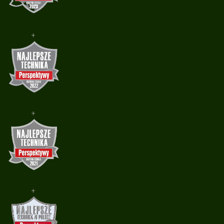
+
+
+