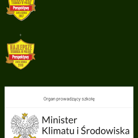
+
Organ prowadzący szkołę