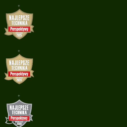
+
+
+