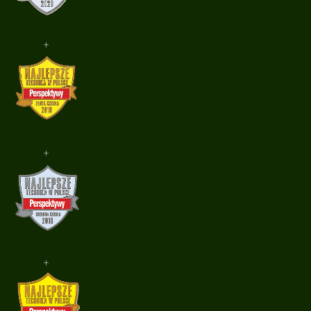
+
+
+