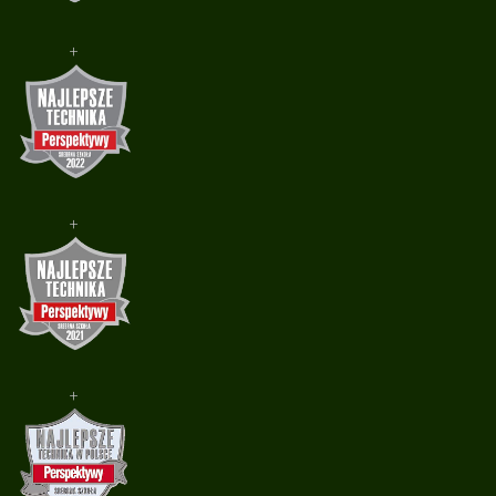
+
+
+