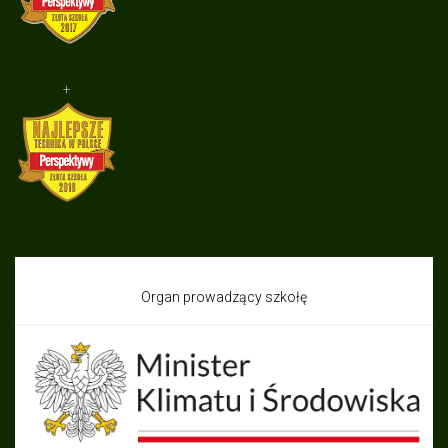
+
Organ prowadzący szkołę