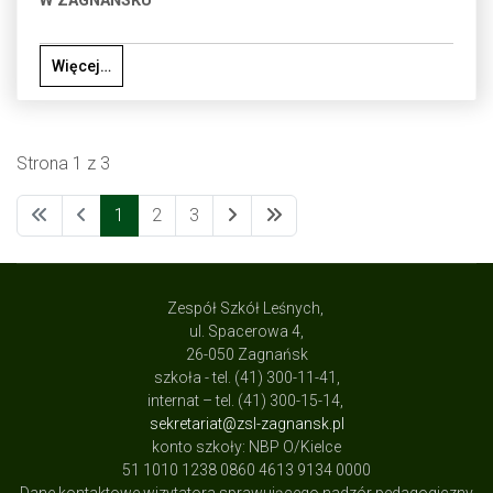
W ZAGNAŃSKU
Więcej…
Strona 1 z 3
1
2
3
Zespół Szkół Leśnych,
ul. Spacerowa 4,
26-050 Zagnańsk
szkoła - tel. (41) 300-11-41,
internat – tel. (41) 300-15-14,
sekretariat@zsl-zagnansk.pl
konto szkoły: NBP O/Kielce
51 1010 1238 0860 4613 9134 0000