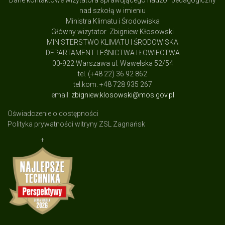
Dane kontaktowe wizytatora sprawującego nadzór pedagogiczny
nad szkołą w imieniu
Ministra Klimatu i Środowiska
Główny wizytator Zbigniew Kłosowski
MINISTERSTWO KLIMATU I ŚRODOWISKA
DEPARTAMENT LEŚNICTWA I ŁOWIECTWA
00-922 Warszawa ul: Wawelska 52/54
tel. (+48 22) 36 92 862
tel.kom. +48 728 935 267
email:
zbigniew.klosowski@mos.gov.pl
Oświadczenie o dostępności
Polityka prywatności witryny ZSL Zagnańsk
+