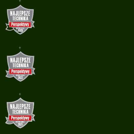
+
+
+