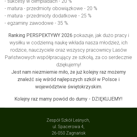
- sukcesy w olimpiadach - 20 %
- matura - przedmioty obowiązkowe - 20 %
- matura - przedmioty dodatkowe - 25 %
- egzaminy zawodowe - 35 %.
Ranking PERSPEKTYWY 2026
pokazuje, jak dużo pracy i
wysiłku w codzienną naukę wkłada nasza młodzież, ich
rodzice, nauczyciele oraz wszyscy pracownicy Lasów
Państwowych współpracujący ze szkołą, za co serdecznie
dziękujemy!
Jest nam niezmiernie miło, że już kolejny raz możemy
znaleźć się wśród najlepszych szkół w Polsce i
województwie świętokrzyskim.
Kolejny raz mamy powód do dumy - DZIĘKUJEMY!
Zespół Szkół Leśnych,
ul. Spacerowa 4,
26-050 Zagnańsk