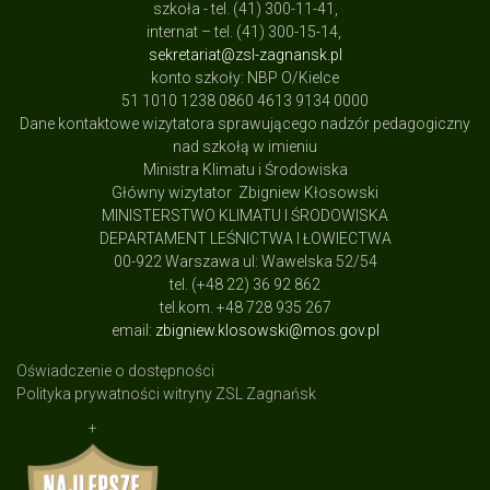
szkoła - tel. (41) 300-11-41,
internat – tel. (41) 300-15-14,
sekretariat@zsl-zagnansk.pl
konto szkoły: NBP O/Kielce
51 1010 1238 0860 4613 9134 0000
Dane kontaktowe wizytatora sprawującego nadzór pedagogiczny
nad szkołą w imieniu
Ministra Klimatu i Środowiska
Główny wizytator Zbigniew Kłosowski
MINISTERSTWO KLIMATU I ŚRODOWISKA
DEPARTAMENT LEŚNICTWA I ŁOWIECTWA
00-922 Warszawa ul: Wawelska 52/54
tel. (+48 22) 36 92 862
tel.kom. +48 728 935 267
email:
zbigniew.klosowski@mos.gov.pl
Oświadczenie o dostępności
Polityka prywatności witryny ZSL Zagnańsk
+