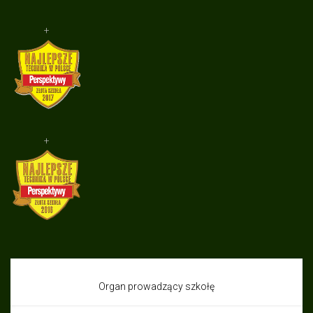
+
+
Organ prowadzący szkołę