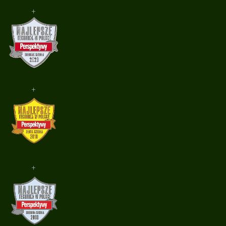
+
+
+