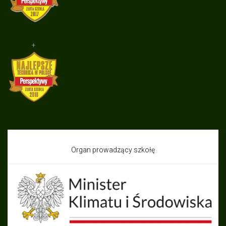
+
Organ prowadzący szkołę