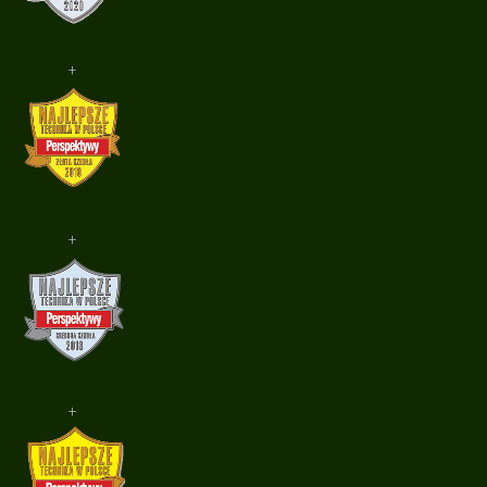
+
+
+