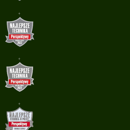
+
+
+