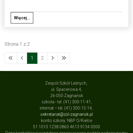
Więcej…
Strona 1 z 2
1
2
Zespół Szkół Leśnych,
ul. Spacerowa 4,
26-050 Zagnańsk
szkoła - tel. (41) 300-11-41,
internat – tel. (41) 300-15-14,
sekretariat@zsl-zagnansk.pl
konto szkoły: NBP O/Kielce
51 1010 1238 0860 4613 9134 0000