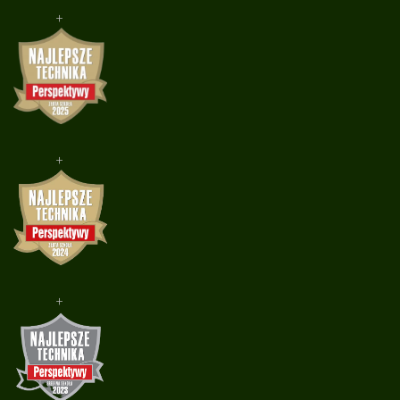
+
+
+