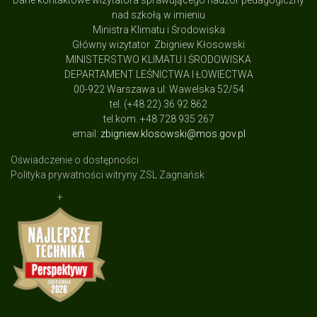
Dane kontaktowe wizytatora sprawującego nadzór pedagogiczny
nad szkołą w imieniu
Ministra Klimatu i Środowiska
Główny wizytator Zbigniew Kłosowski
MINISTERSTWO KLIMATU I ŚRODOWISKA
DEPARTAMENT LEŚNICTWA I ŁOWIECTWA
00-922 Warszawa ul: Wawelska 52/54
tel. (+48 22) 36 92 862
tel.kom. +48 728 935 267
email:
zbigniew.klosowski@mos.gov.pl
Oświadczenie o dostępności
Polityka prywatności witryny ZSL Zagnańsk
+